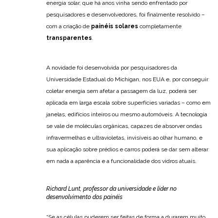
energia solar, que há anos vinha sendo enfrentado por
pesquisadores e desenvolvedores, foi finalmente resolvido –
com a criação de
painéis solares
completamente
transparentes
.
A novidade foi desenvolvida por pesquisadores da
Universidade Estadual do Michigan, nos EUA e, por conseguir
coletar energia sem afetar a passagem da luz, poderá ser
aplicada em larga escala sobre superfícies variadas – como em
janelas, edifícios inteiros ou mesmo automóveis. A tecnologia
se vale de moléculas orgânicas, capazes de absorver ondas
infravermelhas e ultravioletas, invisíveis ao olhar humano, e
sua aplicação sobre prédios e carros poderá se dar sem alterar
em nada a aparência e a funcionalidade dos vidros atuais.
Richard Lunt, professor da universidade e líder no
desenvolvimento dos painéis
“Se as células puderem ser feitas de forma a durarem muito