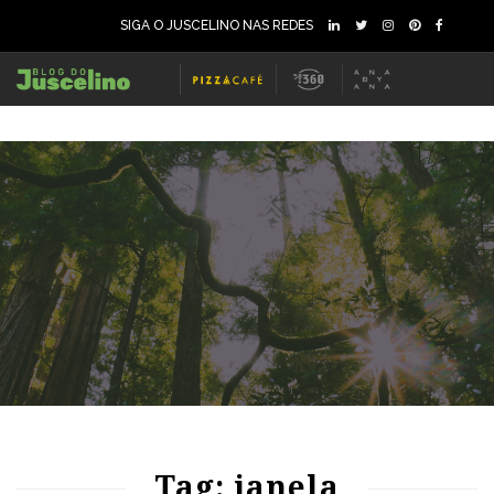
SIGA O JUSCELINO NAS REDES
72
1402
0
Tag: janela