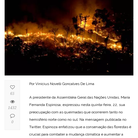
Por Vinicius Novelli Goncalves De Lima
65
A presidente da Assembléia Geral das Nações Unidas, María
Fernanda Espinosa, expressou nesta quinta-feira, 22, sua
1432
preocupação com as queimadas que ocorrerem tanto no
hemisfério norte como no sul. Na mensagem publicada no
0
Twitter, Espinoza enfatizou que a conservação das florestas é
crucial para combater a mudança climática e aumentar a