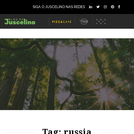
SIGA O JUSCELINO NAS REDES
75
1128
0
65
1431
0
Tag: russia