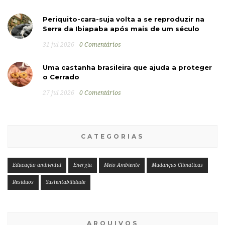
Periquito-cara-suja volta a se reproduzir na
Serra da Ibiapaba após mais de um século
31 jul 2026
0 Comentários
Uma castanha brasileira que ajuda a proteger
o Cerrado
27 jul 2026
0 Comentários
CATEGORIAS
Educação ambiental
Energia
Meio Ambiente
Mudanças Climáticas
Resíduos
Sustentabilidade
ARQUIVOS