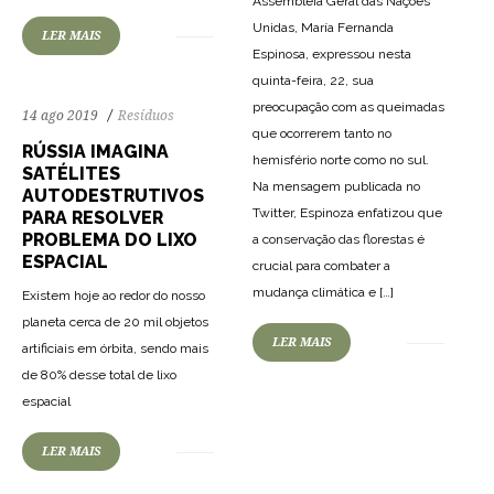
Assembléia Geral das Nações
Unidas, María Fernanda
LER MAIS
Espinosa, expressou nesta
quinta-feira, 22, sua
preocupação com as queimadas
14 ago 2019
Resíduos
que ocorrerem tanto no
RÚSSIA IMAGINA
hemisfério norte como no sul.
SATÉLITES
Na mensagem publicada no
AUTODESTRUTIVOS
Twitter, Espinoza enfatizou que
PARA RESOLVER
PROBLEMA DO LIXO
a conservação das florestas é
ESPACIAL
crucial para combater a
mudança climática e […]
Existem hoje ao redor do nosso
planeta cerca de 20 mil objetos
LER MAIS
artificiais em órbita, sendo mais
de 80% desse total de lixo
espacial
LER MAIS