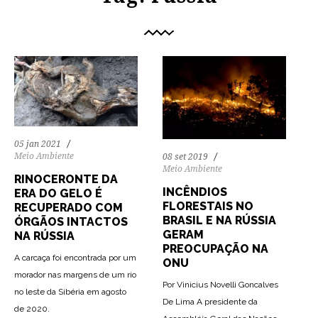
05 jan 2021
Meio Ambiente
08 set 2019
Meio Ambiente
RINOCERONTE DA
INCÊNDIOS
ERA DO GELO É
FLORESTAIS NO
RECUPERADO COM
BRASIL E NA RÚSSIA
ÓRGÃOS INTACTOS
GERAM
NA RÚSSIA
PREOCUPAÇÃO NA
A carcaça foi encontrada por um
ONU
morador nas margens de um rio
Por Vinicius Novelli Goncalves
no leste da Sibéria em agosto
De Lima A presidente da
de 2020.