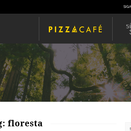
SIG
71
1236
0
: floresta