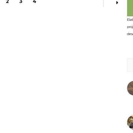
2
3
4
Ela
pro
des