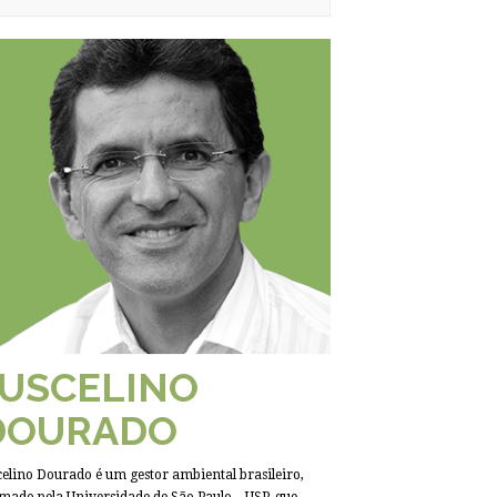
JUSCELINO
DOURADO
celino Dourado é um gestor ambiental brasileiro,