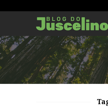
85
1891
0
Tag