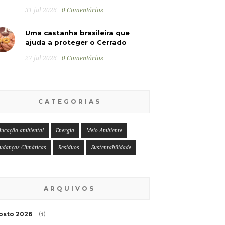
31 jul 2026
0 Comentários
Uma castanha brasileira que
ajuda a proteger o Cerrado
27 jul 2026
0 Comentários
CATEGORIAS
ducação ambiental
Energia
Meio Ambiente
udanças Climáticas
Resíduos
Sustentabilidade
ARQUIVOS
osto 2026
(1)