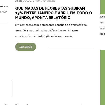
28 ago 2020
Meio Ambiente
arantem
QUEIMADAS DE FLORESTAS SUBIRAM
a vida
13% ENTRE JANEIRO E ABRIL EM TODO O
Com
MUNDO, APONTA RELATÓRIO
um 
Em compasso com o crescente cenário de devastação da
res
Amazônia, as queimadas de florestas registraram
da n
crescimento médio de 13% em todo o mundo
LER MAIS