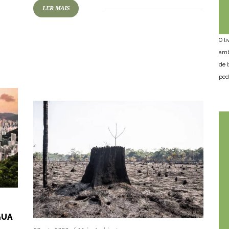
LER MAIS
70
1262
0
O l
amb
de 
ped
GUA