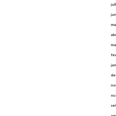
ju
ju
ma
ab
ma
fe
ja
de
no
ou
se
ag