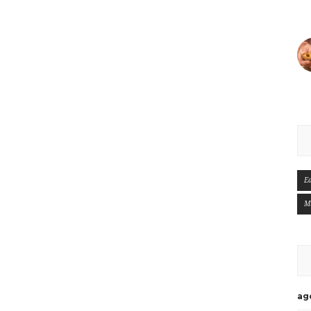
E
M
ag