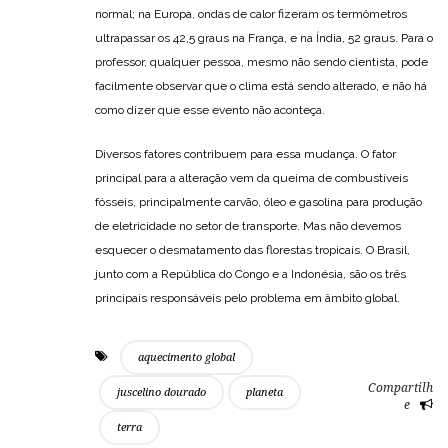
normal; na Europa, ondas de calor fizeram os termômetros
ultrapassar os 42,5 graus na França, e na Índia, 52 graus. Para o
professor, qualquer pessoa, mesmo não sendo cientista, pode
facilmente observar que o clima está sendo alterado, e não há
como dizer que esse evento não aconteça.
Diversos fatores contribuem para essa mudança. O fator
principal para a alteração vem da queima de combustíveis
fósseis, principalmente carvão, óleo e gasolina para produção
de eletricidade no setor de transporte. Mas não devemos
esquecer o desmatamento das florestas tropicais. O Brasil,
junto com a República do Congo e a Indonésia, são os três
principais responsáveis pelo problema em âmbito global.
aquecimento global
Compartilh
juscelino dourado
planeta
e
terra