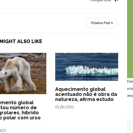
Próximo Post
MIGHT ALSO LIKE
Ela
Aquecimento global
pro
acentuado não é obra da
des
natureza, afirma estudo
imento global
tou número de
01 fev 2021
grolares, híbrido
o polar com urso
2021