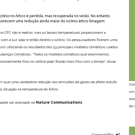
zônio no Ártico é perdida, mas recuperada no verão. No entanto,
avorecem uma redução ainda maior do ozônio ártico (Imagem:
no CFC não é reativo, mas as baixas temperaturas proporcionam a
e com a luz solar e então destrói o ozônio. Os pesquisadores fizeram uma
100 utilizando os resultados dos 53 principais modelos climáticos usados
udanças Climáticas. “Todos os modelos climáticos que examinamos,
onalmente frios no vórtice polar ficarão mais frios com o tempo”, disse
am que uma verdadeira redução nas emissões de gases de efeito estufa
Com
a situação na temperatura do Ártico.
um 
res
 pode ser acessado na
Nature Communications
.
da n
Compartilhe