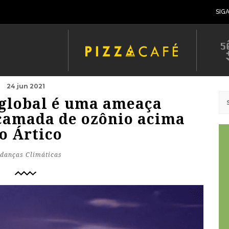
SIG
24 jun 2021
global é uma ameaça
 camada de ozônio acima
o Ártico
danças Climáticas