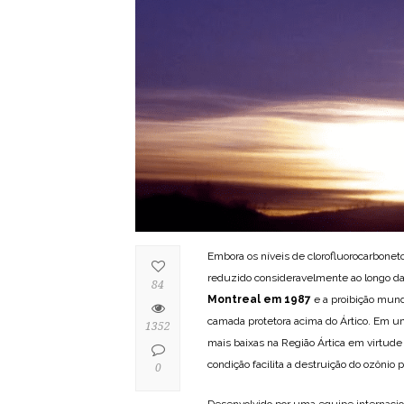
Embora os níveis de clorofluorocarbonet
reduzido consideravelmente ao longo d
84
Montreal em 1987
e a proibição mun
camada protetora acima do Ártico. Em 
1352
mais baixas na Região Ártica em virtud
condição facilita a destruição do ozônio
0
Desenvolvido por uma equipe internacion