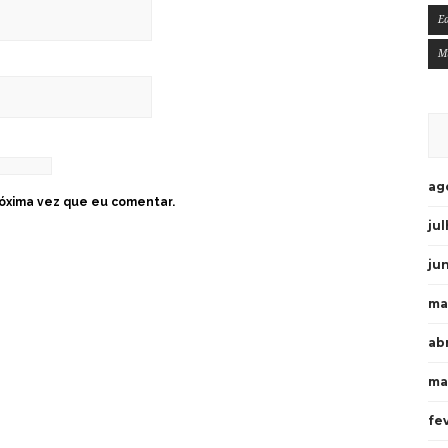
E
M
ag
óxima vez que eu comentar.
ju
ju
ma
ab
ma
fe