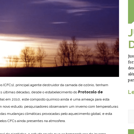
Jus
for
des
alé
par
os (CFCs), principal agente destruidor da camada de ozônio, tenham
Le
as últimas décadas, desde o estabelecimento do
Protocolo de
dial em 2010, este composto químico ainda é uma ameaça para esta
um novo estudo, pesquisadores observaram um inverno com temperaturas
e das mudanças climáticas provocadas pelo aquecimento global, e esta
 pelos CFCs ainda presentes na atmosfera.
al de cientistas, o estudo revela que as temperaturas de inverno