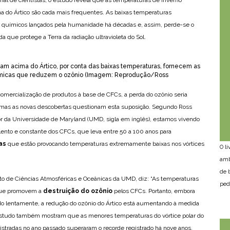
 do Ártico são cada mais frequentes. As baixas temperaturas
s químicos lançados pela humanidade há décadas e, assim, perde-se o
 que protege a Terra da radiação ultravioleta do Sol.
mam acima do Ártico, por conta das baixas temperaturas, fornecem as
uímicas que reduzem o ozônio (Imagem: Reprodução/Ross
comercialização de produtos à base de CFCs, a perda do ozônio seria
mas as novas descobertas questionam esta suposição. Segundo Ross
or da Universidade de Maryland (UMD, sigla em inglês), estamos vivendo
 lento e constante dos CFCs, que leva entre 50 a 100 anos para
as
que estão provocando temperaturas extremamente baixas nos vórtices
O l
amb
de 
to de Ciências Atmosféricas e Oceânicas da UMD, diz: “As temperaturas
ped
 que promovem a
destruição do ozônio
pelos CFCs. Portanto, embora
 lentamente, a redução do ozônio do Ártico está aumentando à medida
estudo também mostram que as menores temperaturas do vórtice polar do
gistradas no ano passado superaram o recorde registrado há nove anos.