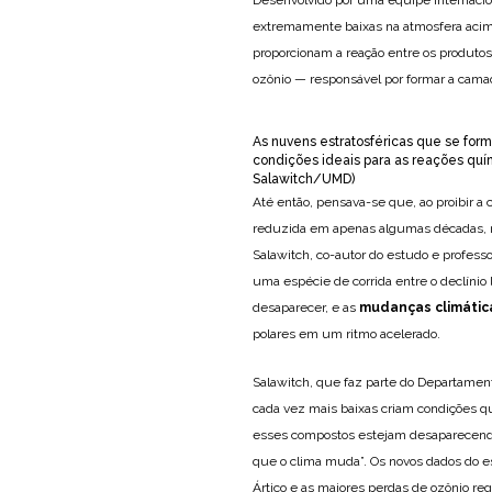
extremamente baixas na atmosfera acima
proporcionam a reação entre os produto
ozônio — responsável por formar a camada
As nuvens estratosféricas que se for
condições ideais para as reações q
Salawitch/UMD)
Até então, pensava-se que, ao proibir a 
reduzida em apenas algumas décadas, 
Salawitch, co-autor do estudo e profess
uma espécie de corrida entre o declínio
desaparecer, e as
mudanças climátic
polares em um ritmo acelerado.
Salawitch, que faz parte do Departamen
cada vez mais baixas criam condições
esses compostos estejam desaparecendo
que o clima muda”. Os novos dados do 
Ártico e as maiores perdas de ozônio re