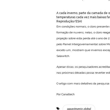
A cada inverno, parte da camada de o
temperaturas cada vez mais baixas f
Reprodução/ESA)
Em condições normais, o cloro presente 
formação de nuvens; nelas, o cloro reag
projeção sobre esta perda até o ano de 2
pelo Painel Intergovernamental sobre M
exceto um, mostram que invernos excepci
Salawitch.
Apesar disso, os pesquisadores acredit
nas próximas décadas possa reverter est
O artigo com mais detalhes da pesquisa
Por Canaltech
aquecimento global