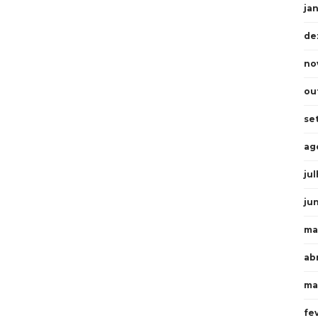
ja
de
no
ou
se
ag
ju
ju
ma
abr
ma
fe