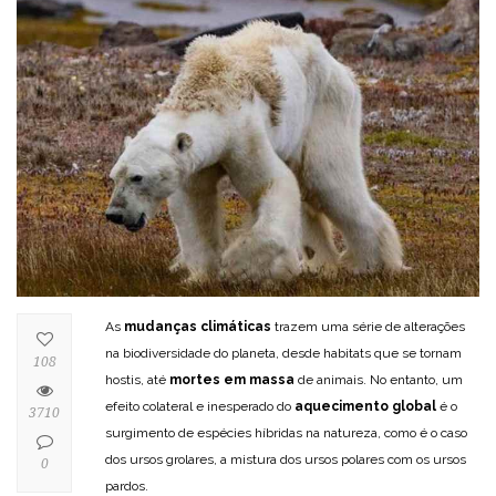
As
mudanças climáticas
trazem uma série de alterações
na biodiversidade do planeta, desde habitats que se tornam
108
hostis, até
mortes em massa
de animais. No entanto, um
efeito colateral e inesperado do
aquecimento global
é o
3710
surgimento de espécies híbridas na natureza, como é o caso
dos ursos grolares, a mistura dos ursos polares com os ursos
0
pardos.