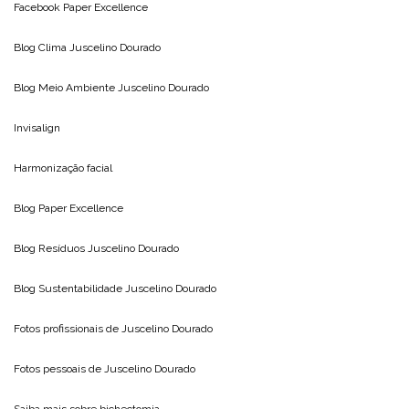
Facebook Paper Excellence
Blog Clima
Juscelino Dourado
Blog Meio Ambiente
Juscelino Dourado
Invisalign
Harmonização facial
Blog
Paper Excellence
Blog Resíduos
Juscelino Dourado
Blog Sustentabilidade
Juscelino Dourado
Fotos profissionais de
Juscelino Dourado
Fotos pessoais de
Juscelino Dourado
Saiba mais sobre
bichectomia