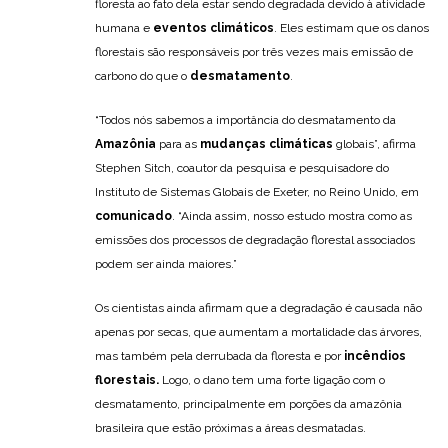
floresta ao fato dela estar sendo degradada devido à atividade
humana e
eventos climáticos
. Eles estimam que os danos
florestais são responsáveis por três vezes mais emissão de
carbono do que o
desmatamento
.
“Todos nós sabemos a importância do desmatamento da
Amazônia
para as
mudanças climáticas
globais”, afirma
Stephen Sitch, coautor da pesquisa e pesquisadore do
Instituto de Sistemas Globais de Exeter, no Reino Unido, em
comunicado
. “Ainda assim, nosso estudo mostra como as
emissões dos processos de degradação florestal associados
podem ser ainda maiores.”
Os cientistas ainda afirmam que a degradação é causada não
apenas por secas, que aumentam a mortalidade das árvores,
mas também pela derrubada da floresta e por
incêndios
florestais.
Logo, o dano tem uma forte ligação com o
desmatamento, principalmente em porções da amazônia
brasileira que estão próximas a áreas desmatadas.