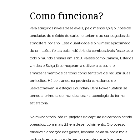
Como funciona?
Para atingir os níveis desejáveis, pelo menos 36,5 bilhões de
toneladas de dióxido de carbono teriam que ser sugadas da
atmosfera por ano. Essa quantidade é o número aproximado
de emissões feitas pela indústria de combustíveis fósseis de
todo o mundo apenas em 2018. Países como Canadá, Estados
Unidos e Suíça já começaram a utilizar a captura e
armazenamento de carbono como tentativa de reduzir suas
emissões. Há seis anos, na província canadense de
Saskatchewan, a estação Boundary Dam Power Station se
tornou a primeira do mundo a usar a tecnologia de forma
satisfatória.
No mundo todo, são 21 projetos de captura de carbono sendo
operados, com mais 22 em desenvolvimento. O processo
envolve a absorção dos gases, levando-os ao subsolo mais
profundo em campos de gás ou petróleo que ficam em