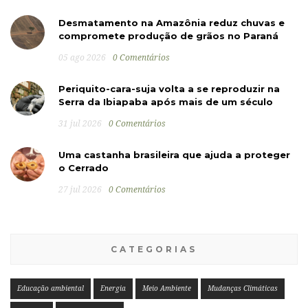
Desmatamento na Amazônia reduz chuvas e
compromete produção de grãos no Paraná
05 ago 2026
0 Comentários
Periquito-cara-suja volta a se reproduzir na
Serra da Ibiapaba após mais de um século
31 jul 2026
0 Comentários
Uma castanha brasileira que ajuda a proteger
o Cerrado
27 jul 2026
0 Comentários
CATEGORIAS
Educação ambiental
Energia
Meio Ambiente
Mudanças Climáticas