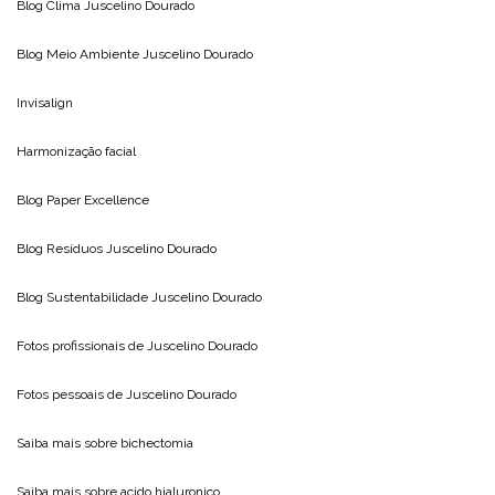
Blog Clima
Juscelino Dourado
Blog Meio Ambiente
Juscelino Dourado
Invisalign
Harmonização facial
Blog
Paper Excellence
Blog Resíduos
Juscelino Dourado
Blog Sustentabilidade
Juscelino Dourado
Fotos profissionais de
Juscelino Dourado
Fotos pessoais de
Juscelino Dourado
Saiba mais sobre
bichectomia
Saiba mais sobre
acido hialuronico