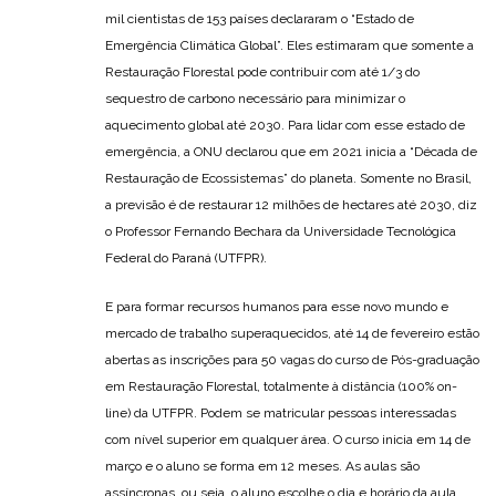
mil cientistas de 153 países declararam o “Estado de
Emergência Climática Global”. Eles estimaram que somente a
Restauração Florestal pode contribuir com até 1/3 do
sequestro de carbono necessário para minimizar o
aquecimento global até 2030. Para lidar com esse estado de
emergência, a ONU declarou que em 2021 inicia a “Década de
Restauração de Ecossistemas” do planeta. Somente no Brasil,
a previsão é de restaurar 12 milhões de hectares até 2030, diz
o Professor Fernando Bechara da Universidade Tecnológica
Federal do Paraná (UTFPR).
E para formar recursos humanos para esse novo mundo e
mercado de trabalho superaquecidos, até 14 de fevereiro estão
abertas as inscrições para 50 vagas do curso de Pós-graduação
em Restauração Florestal, totalmente à distância (100% on-
line) da UTFPR. Podem se matricular pessoas interessadas
com nível superior em qualquer área. O curso inicia em 14 de
março e o aluno se forma em 12 meses. As aulas são
assíncronas, ou seja, o aluno escolhe o dia e horário da aula,