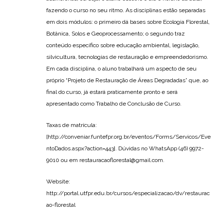
fazendo o curso no seu ritmo. As disciplinas estão separadas
em dois módulos: o primeiro dá bases sobre Ecologia Florestal,
Botânica, Solos e Geoprocessamento; o segundo traz
conteúdo específico sobre educação ambiental, legislação,
silvicultura, tecnologias de restauração e empreendedorismo.
Em cada disciplina, o aluno trabalhará um aspecto de seu
próprio “Projeto de Restauração de Áreas Degradadas” que, ao
final do curso, já estará praticamente pronto e será
apresentado como Trabalho de Conclusão de Curso.
Taxas de matrícula:
[http://conveniar.funtefpr.org.br/eventos/Forms/Servicos/Eve
ntoDados.aspx?action=443]. Dúvidas no WhatsApp (46) 9972-
9010 ou em restauracaoflorestal@gmail.com.
Website:
http://portal.utfpr.edu.br/cursos/especializacao/dv/restaurac
ao-florestal