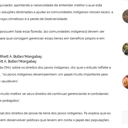
squisador, apontando a necessidade de entender melhor o que está
as soluções destinadas a ajudar as comunidades indígenas nesses locais, a
ças climáticas e a perda de biodiversidade.
possuem toda essa floresta, [as comunidades indígenas] devem ser
s para que consigam gerenciar essas terras em benefício próprio e em
ett A. Butler/Mongabay.
 da ONU sobre os direitos dos povos indígenas, diz que o estudo reflete a
ja, “os povos indígenas desempenham um papel muito importante para
 saudáveis”.
 muito melhor se seus direitos de continuar gerenciando e controlando
 protegidos”.
l dos direitos de posse da terra dos povos indígenas. Fa explica que as
vem desenvolver políticas que levem em conta o papel das populações