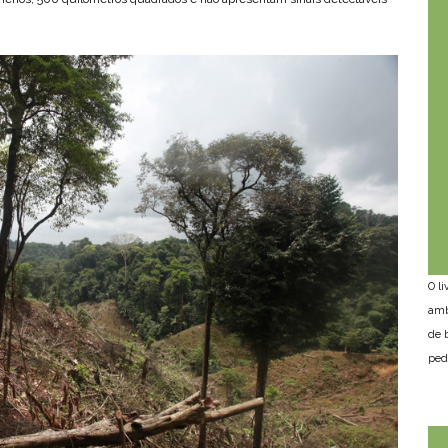
O l
amb
de 
ped