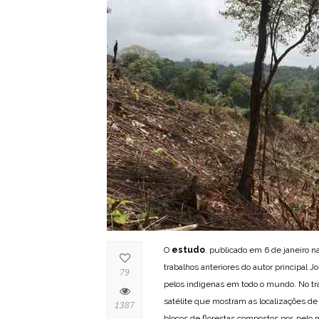
O
estudo
, publicado em 6 de janeiro na
trabalhos anteriores do autor principal 
79
pelos indígenas em todo o mundo. No t
satélite que mostram as localizações d
1387
blocos de florestas compostos por, pel