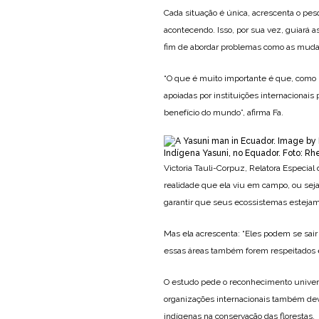
Cada situação é única, acrescenta o pe
acontecendo. Isso, por sua vez, guiará 
fim de abordar problemas como as mudan
“O que é muito importante é que, como 
apoiadas por instituições internacionai
benefício do mundo”, afirma Fa.
Indígena Yasuni, no Equador. Foto: Rh
Victoria Tauli-Corpuz, Relatora Especial
realidade que ela viu em campo, ou se
garantir que seus ecossistemas estejam
Mas ela acrescenta: “Eles podem se sair
essas áreas também forem respeitados e
O estudo pede o reconhecimento universa
organizações internacionais também de
indígenas na conservação das florestas.