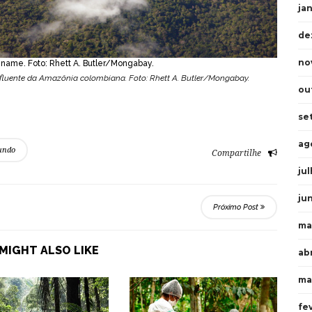
ja
de
no
iname. Foto: Rhett A. Butler/Mongabay.
luente da Amazônia colombiana. Foto: Rhett A. Butler/Mongabay.
ou
se
ag
undo
Compartilhe
ju
ju
Próximo Post
ma
MIGHT ALSO LIKE
abr
ma
fe