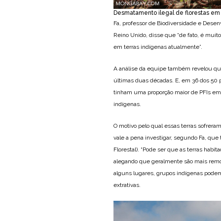
Desmatamento ilegal de florestas em 
Fa, professor de Biodiversidade e Dese
Reino Unido, disse que “de fato, é muito
em terras indígenas atualmente”.
A análise da equipe também revelou que
últimas duas décadas. E, em 36 dos 50 
tinham uma proporção maior de PFIs em r
indígenas.
O motivo pelo qual essas terras sofrer
vale a pena investigar, segundo Fa, que 
Florestal). “Pode ser que as terras habi
alegando que geralmente são mais remot
alguns lugares, grupos indígenas podem
extrativas.