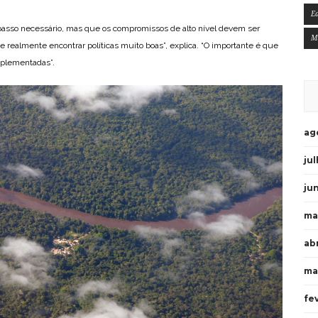
E
asso necessário, mas que os compromissos de alto nível devem ser
M
e realmente encontrar políticas muito boas”, explica. “O importante é que
mplementadas”.
ag
ju
ju
ma
ab
ma
fe