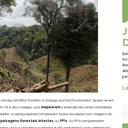
Jus
for
des
alé
par
Le
 revista científica
Frontiers in Ecology and the Environment
, baseia-se em
John Fa e seus colegas, que
mapearam
a extensão das terras controladas
rabalho, os pesquisadores compararam esses resultados com imagens de
e
paisagens florestais intactas,
ou
PFIs
. As PFIs compreendem
o menos, 500 quilômetros quadrados e não apresentam sinais detectáveis