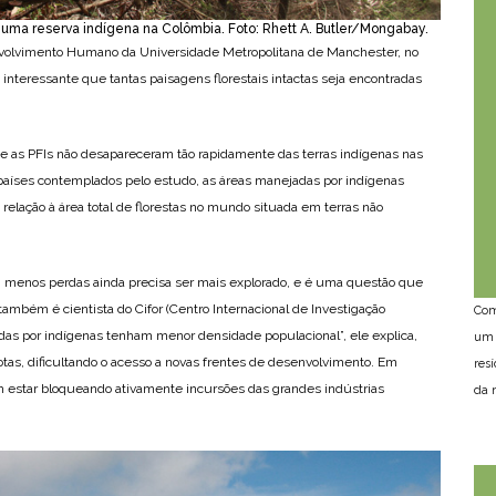
uma reserva indígena na Colômbia. Foto: Rhett A. Butler/Mongabay.
nvolvimento Humano da Universidade Metropolitana de Manchester, no
 interessante que tantas paisagens florestais intactas seja encontradas
 as PFIs não desapareceram tão rapidamente das terras indígenas nas
países contemplados pelo estudo, as áreas manejadas por indígenas
elação à área total de florestas no mundo situada em terras não
am menos perdas ainda precisa ser mais explorado, e é uma questão que
também é cientista do Cifor (Centro Internacional de Investigação
Com
tadas por indígenas tenham menor densidade populacional”, ele explica,
um 
as, dificultando o acesso a novas frentes de desenvolvimento. Em
res
 estar bloqueando ativamente incursões das grandes indústrias
da n