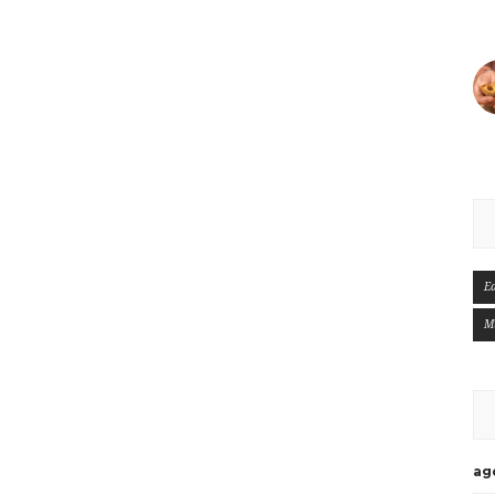
E
M
ag