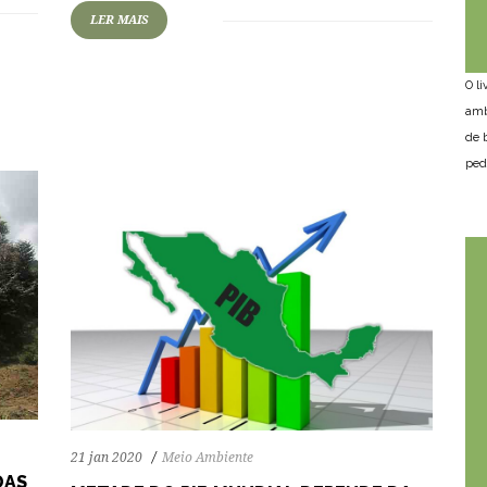
LER MAIS
67
1154
0
O l
amb
de 
ped
21 jan 2020
Meio Ambiente
DAS