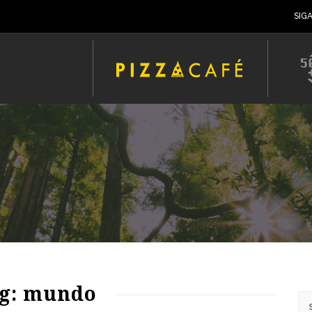
SIG
66
1619
0
g: mundo