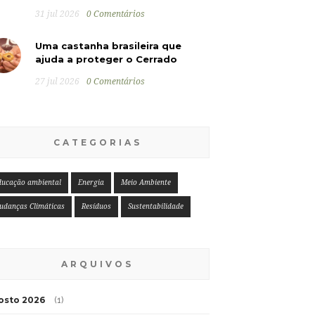
31 jul 2026
0 Comentários
Uma castanha brasileira que
ajuda a proteger o Cerrado
27 jul 2026
0 Comentários
CATEGORIAS
ducação ambiental
Energia
Meio Ambiente
udanças Climáticas
Resíduos
Sustentabilidade
ARQUIVOS
osto 2026
(1)