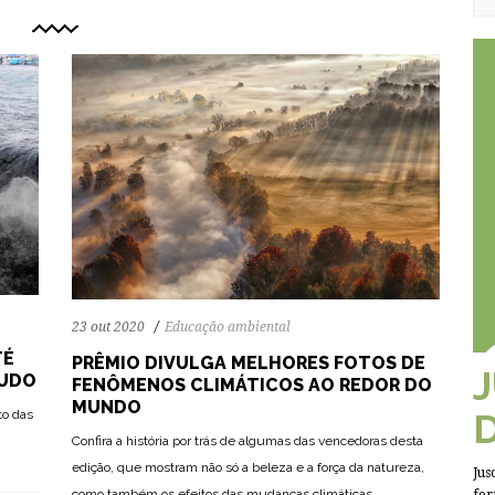
23 out 2020
Educação ambiental
TÉ
PRÊMIO DIVULGA MELHORES FOTOS DE
TUDO
FENÔMENOS CLIMÁTICOS AO REDOR DO
MUNDO
to das
Confira a história por trás de algumas das vencedoras desta
71
1242
0
edição, que mostram não só a beleza e a força da natureza,
Jus
como também os efeitos das mudanças climáticas