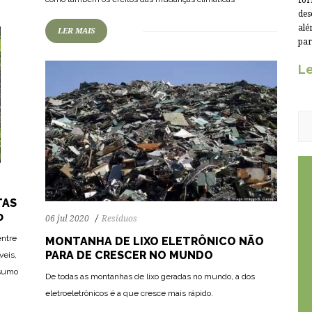
for
des
alé
LER MAIS
par
Le
TAS
0
06 jul 2020
Resíduos
entre
MONTANHA DE LIXO ELETRÔNICO NÃO
PARA DE CRESCER NO MUNDO
veis,
nsumo
De todas as montanhas de lixo geradas no mundo, a dos
eletroeletrônicos é a que cresce mais rápido.