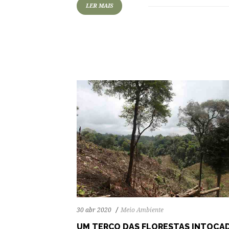
LER MAIS
79
1386
0
30 abr 2020
Meio Ambiente
UM TERÇO DAS FLORESTAS INTOCA