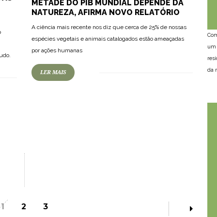
METADE DO PIB MUNDIAL DEPENDE DA
NATUREZA, AFIRMA NOVO RELATÓRIO
A ciência mais recente nos diz que cerca de 25% de nossas
o
Com
espécies vegetais e animais catalogados estão ameaçadas
um 
por ações humanas
udo.
res
da n
LER MAIS
1
2
3