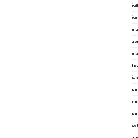
ju
ju
ma
ab
ma
fe
ja
de
no
ou
se
ag