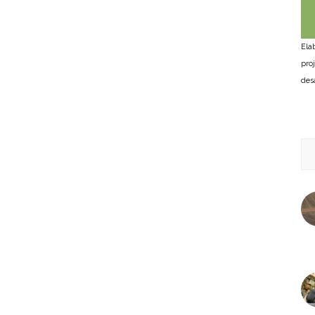
Ela
pro
des