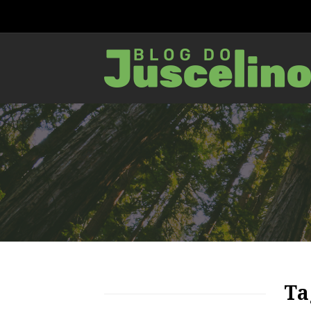
71
1599
0
Ta