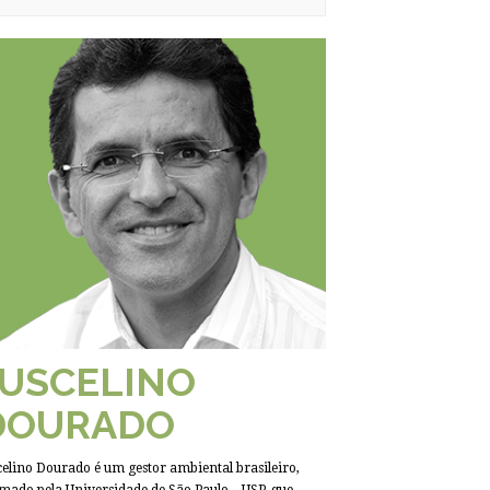
JUSCELINO
DOURADO
celino Dourado é um gestor ambiental brasileiro,