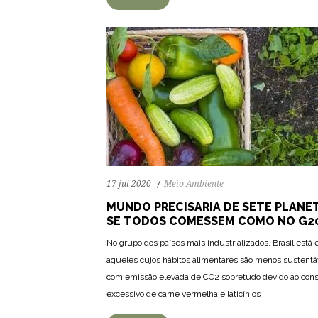
17 jul 2020
Meio Ambiente
MUNDO PRECISARIA DE SETE PLANE
SE TODOS COMESSEM COMO NO G2
No grupo dos países mais industrializados, Brasil está 
aqueles cujos hábitos alimentares são menos sustentá
com emissão elevada de CO2 sobretudo devido ao co
excessivo de carne vermelha e laticínios