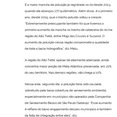
É a maior mancha de poluição já registrada no rio desde 2013,
quando ela alcançou 177 quilômetros. Além disso, é o primeiro
ano, desde 2015, que o trecho poluído voltou a crescer.
“Extremamente preocupante também foi que tivemos o
primeiro aumento da mancha no trecho de cabeceira do rio (na
região do Alto Tietê, entre Mogi das Cruzes e Suzano). O
aumento da poluição nessa região compromete a qualidade
de toda a bacia hidrográfica”, diz Malu.
A região do Alto Tietê, apesar de altamente adensada, ainda
concentra maior porção de Mata Atlântica preservada, em 21%
do seu território. Nas demais regiões, não chega a 10%.
Nessa área, segundo ela, a poluição teria sido causada
sobretudo pela baixa cobertura de saneamento ambiental,
especialmente em municípios não operados pela Companhia
de Saneamento Básico de São Paulo (Sabesp). “Esse aumento
é reflexo do baixo engajamento desses municípios e também
da falta de integração entre eles”, diz.