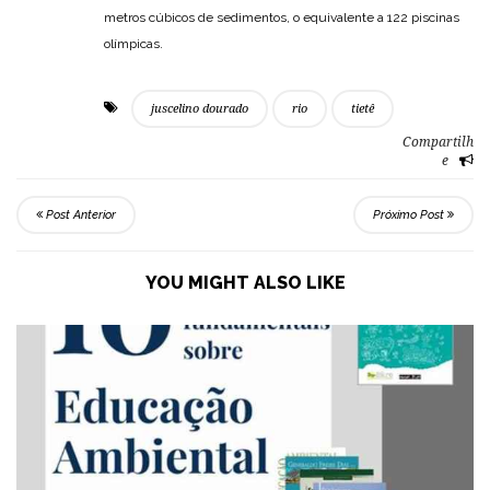
metros cúbicos de sedimentos, o equivalente a 122 piscinas
olímpicas.
juscelino dourado
rio
tietê
Compartilh
e
Post Anterior
Próximo Post
YOU MIGHT ALSO LIKE