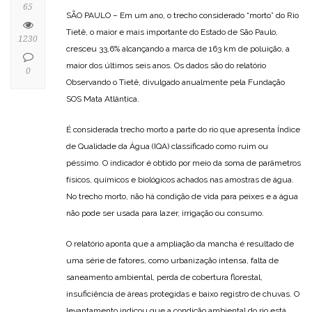
65
SÃO PAULO – Em um ano, o trecho considerado “morto” do Rio
Tietê, o maior e mais importante do Estado de São Paulo,
1230
cresceu 33,6% alcançando a marca de 163 km de poluição, a
maior dos últimos seis anos. Os dados são do relatório
0
Observando o Tietê, divulgado anualmente pela Fundação
SOS Mata Atlântica.
É considerada trecho morto a parte do rio que apresenta Índice
de Qualidade da Água (IQA) classificado como ruim ou
péssimo. O indicador é obtido por meio da soma de parâmetros
físicos, químicos e biológicos achados nas amostras de água.
No trecho morto, não há condição de vida para peixes e a água
não pode ser usada para lazer, irrigação ou consumo.
O relatório aponta que a ampliação da mancha é resultado de
uma série de fatores, como urbanização intensa, falta de
saneamento ambiental, perda de cobertura florestal,
insuficiência de áreas protegidas e baixo registro de chuvas. O
levantamento indicou que a condição ambiental do rio está