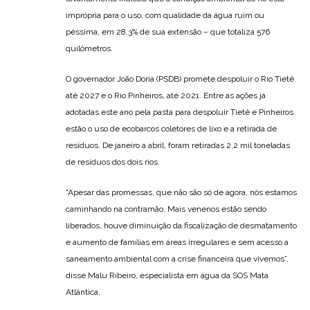
imprópria para o uso, com qualidade da água ruim ou
péssima, em 28,3% de sua extensão – que totaliza 576
quilômetros.
O governador João Doria (PSDB) promete despoluir o Rio Tietê
até 2027 e o Rio Pinheiros, até 2021. Entre as ações já
adotadas este ano pela pasta para despoluir Tietê e Pinheiros
estão o uso de ecobarcos coletores de lixo e a retirada de
resíduos. De janeiro a abril, foram retiradas 2,2 mil toneladas
de resíduos dos dois rios.
“Apesar das promessas, que não são só de agora, nós estamos
caminhando na contramão. Mais venenos estão sendo
liberados, houve diminuição da fiscalização de desmatamento
e aumento de famílias em áreas irregulares e sem acesso a
saneamento ambiental com a crise financeira que vivemos”,
disse Malu Ribeiro, especialista em água da SOS Mata
Atlântica.