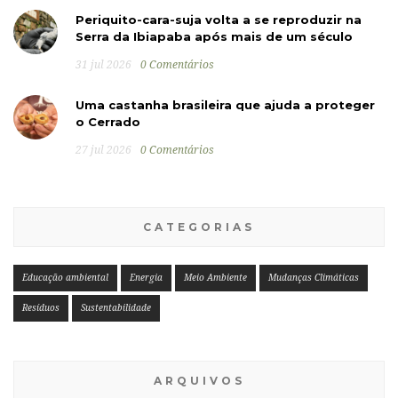
Periquito-cara-suja volta a se reproduzir na
Serra da Ibiapaba após mais de um século
31 jul 2026
0 Comentários
Uma castanha brasileira que ajuda a proteger
o Cerrado
27 jul 2026
0 Comentários
CATEGORIAS
Educação ambiental
Energia
Meio Ambiente
Mudanças Climáticas
Resíduos
Sustentabilidade
ARQUIVOS