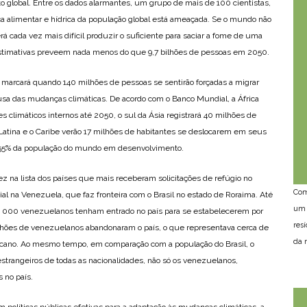
to global. Entre os dados alarmantes, um grupo de mais de 100 cientistas,
a alimentar e hídrica da população global está ameaçada. Se o mundo não
rá cada vez mais difícil produzir o suficiente para saciar a fome de uma
estimativas preveem nada menos do que 9,7 bilhões de pessoas em 2050.
a marcará quando 140 milhões de pessoas se sentirão forçadas a migrar
usa das mudanças climáticas. De acordo com o Banco Mundial, a África
 climáticos internos até 2050, o sul da Ásia registrará 40 milhões de
Latina e o Caribe verão 17 milhões de habitantes se deslocarem em seus
am 55% da população do mundo em desenvolvimento.
ez na lista dos países que mais receberam solicitações de refúgio no
Com
cial na Venezuela, que faz fronteira com o Brasil no estado de Roraima. Até
um 
 000 venezuelanos tenham entrado no país para se estabelecerem por
res
ilhões de venezuelanos abandonaram o país, o que representava cerca de
da n
icano. Ao mesmo tempo, em comparação com a população do Brasil, o
strangeiros de todas as nacionalidades, não só os venezuelanos,
 no país.