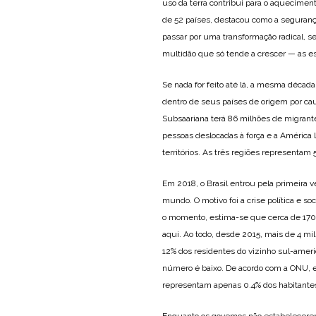
uso da terra contribui para o aquecimen
de 52 países, destacou como a seguranç
passar por uma transformação radical, se
multidão que só tende a crescer — as 
Se nada for feito até lá, a mesma décad
dentro de seus países de origem por ca
Subsaariana terá 86 milhões de migrantes
pessoas deslocadas à força e a América 
territórios. As três regiões represent
Em 2018, o Brasil entrou pela primeira v
mundo. O motivo foi a crise política e so
o momento, estima-se que cerca de 170
aqui. Ao todo, desde 2015, mais de 4 m
12% dos residentes do vizinho sul-amer
número é baixo. De acordo com a ONU, e
representam apenas 0.4% dos habitantes