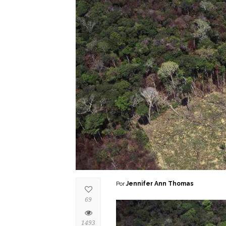
Por
Jennifer Ann Thomas
69
1493