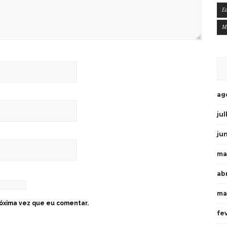
E
M
ag
ju
ju
ma
ab
ma
óxima vez que eu comentar.
fe