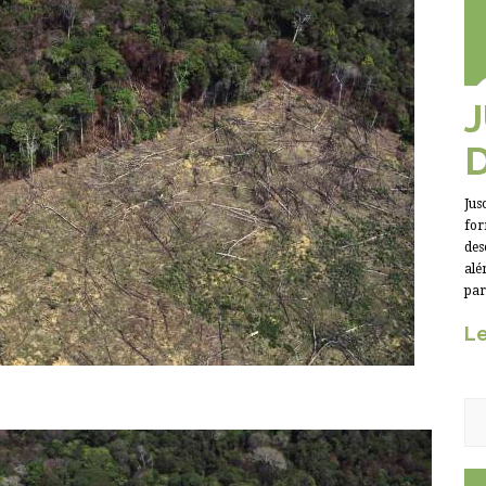
Jus
for
des
alé
par
Le