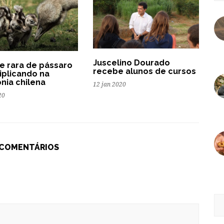
Juscelino Dourado
e rara de pássaro
recebe alunos de cursos
riplicando na
nia chilena
12 jan 2020
20
 COMENTÁRIOS