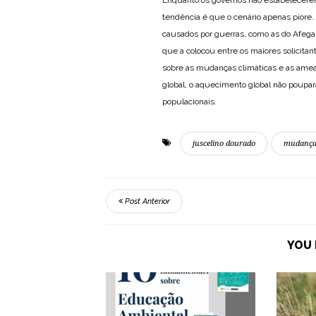
Enquanto os governos não estabelecerem 
tendência é que o cenário apenas piore.
causados por guerras, como as do Afegani
que a colocou entre os maiores solicita
sobre as mudanças climáticas e as amea
global, o aquecimento global não poupar
populacionais.
juscelino dourado
mudança 
Post Anterior
YOU 