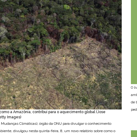
O l
amb
de 
ped
 como a Amazônia, contribui para o aquecimento global (Jose
etty Images)
e Mudanças Climáticas), órgão da ONU para divulgar o conhecimento
mbiente, divulgou nesta quinta-feira, 8, um novo relatório sobre como o