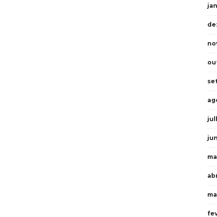
ja
de
no
ou
se
ag
ju
ju
ma
abr
ma
fe