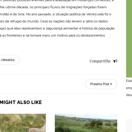
políticas públicas efetivas para a adaptação às mudanças climáticas, a
 Na última década, os principais fluxos de migrações forçadas foram
stão e da Síria. No ano passado, a situação política da Venezuela foi o
ntes de refúgio do mundo. Caso as nações não levem a sério os dados
ças que elas representam à segurança alimentar e hídrica da população
á as fronteiras e se tornará mais um motivo para os deslocamentos
climática
Compartilhe
Ela
Próximo Post
pro
des
MIGHT ALSO LIKE