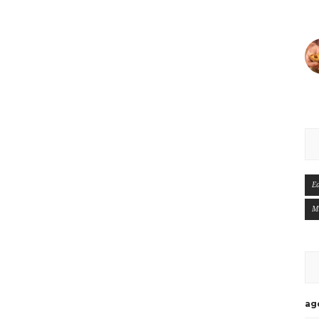
E
M
ag