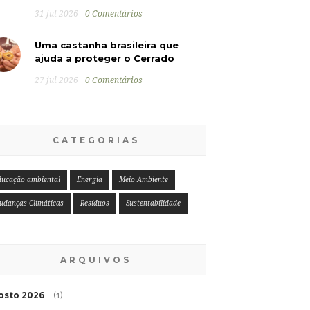
31 jul 2026
0 Comentários
Uma castanha brasileira que
ajuda a proteger o Cerrado
27 jul 2026
0 Comentários
CATEGORIAS
ducação ambiental
Energia
Meio Ambiente
udanças Climáticas
Resíduos
Sustentabilidade
ARQUIVOS
osto 2026
(1)