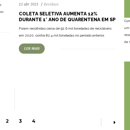
12 abr 2021
Resíduos
r
 em
COLETA SELETIVA AUMENTA 12%
DURANTE 1° ANO DE QUARENTENA EM SP
Com
um 
Foram recolhidas cerca de 92.6 mil toneladas de recicláveis
res
em 2020, contra 82.4 mil toneladas no período anterior.
da n
LER MAIS
2
3
4