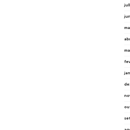
ju
ju
ma
ab
ma
fe
ja
de
no
ou
se
ag