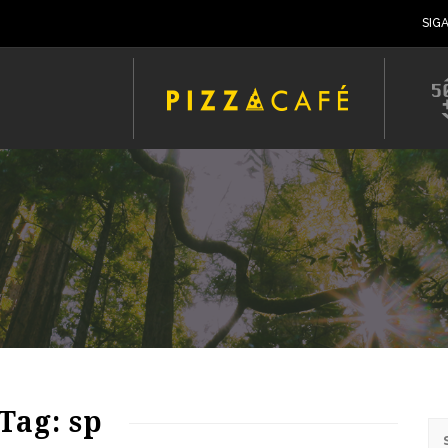
SIG
72
992
0
Tag: sp