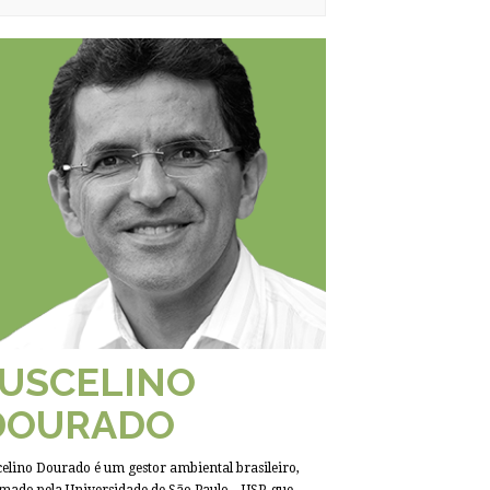
JUSCELINO
DOURADO
celino Dourado é um gestor ambiental brasileiro,