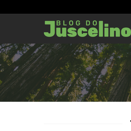
92
1547
0