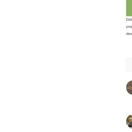
Ela
pro
des