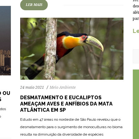
for
LER MAIS
des
alé
par
Le
24 maio 2021
Meio Ambiente
O OU
DESMATAMENTO E EUCALIPTOS
S
AMEAÇAM AVES E ANFÍBIOS DA MATA
ados
ATLÂNTICA EM SP
o
Estudo em 47 áreas no nordeste de São Paulo revelou que o
desmatamento para o surgimento de monoculturas no bioma
resulta na diminuição da diversidade de espécies