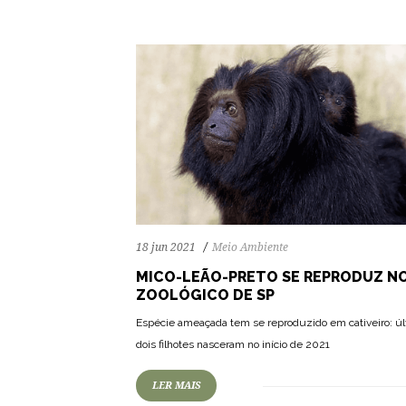
18 jun 2021
Meio Ambiente
MICO-LEÃO-PRETO SE REPRODUZ N
ZOOLÓGICO DE SP
77
1204
0
Espécie ameaçada tem se reproduzido em cativeiro: ú
dois filhotes nasceram no início de 2021
LER MAIS