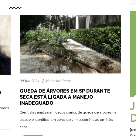
09 jun 2021
Meio Ambiente
QUEDA DE ÁRVORES EM SP DURANTE
O
SECA ESTÁ LIGADA A MANEJO
INADEQUADO
ltimos
Cientistas analisaram dados diários de queda de árvores na
71
2289
0
cidade e identificaram cerca de 7 mil ocorrências em três
anos
Jus