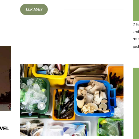
LER MAIS
O l
80
1260
0
amb
de 
ped
ÁVEL