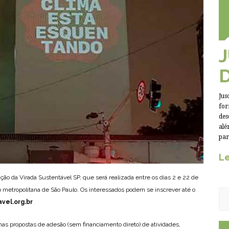
Jus
for
des
alé
par
Le
ição da Virada Sustentável SP, que será realizada entre os dias 2 e 22 de
o metropolitana de São Paulo. Os interessados podem se inscrever até o
vel.org.br
nas propostas de adesão (sem financiamento direto) de atividades,