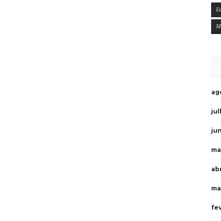
E
M
ag
ju
ju
ma
ab
ma
fe