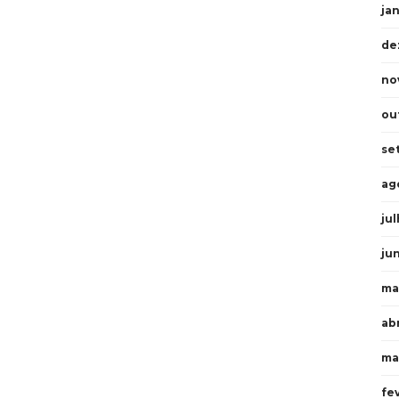
ja
de
no
ou
se
ag
ju
ju
ma
abr
ma
fe