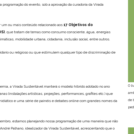
r a programação do evento, sob a aprovação da curadoria da Virada
 ter um ou mais conteúdo relacionado aos
17 Objetivos do
DS)
, que tratam de temas como consumo consciente, água, energias
máticas, mobilidade urbana, cidadania, inclusão social, entre outros.
tidário ou religioso ou que estimulem qualquer tipo de discriminação de
O l
emia, a Virada Sustentável manterá o modelo híbrido adotado no ano
amb
as (instalações artísticas, projeções, performances, grafites etc.) que
de 
idiático e uma série de painéis e debates online com grandes nomes da
ped
setembro, estamos planejando nossa programação de uma maneira que não
André Palhano, idealizador da Virada Sustentável, acrescentando que o