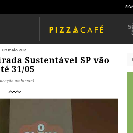
SIG
07 maio 2021
irada Sustentável SP vão
té 31/05
ucação ambiental