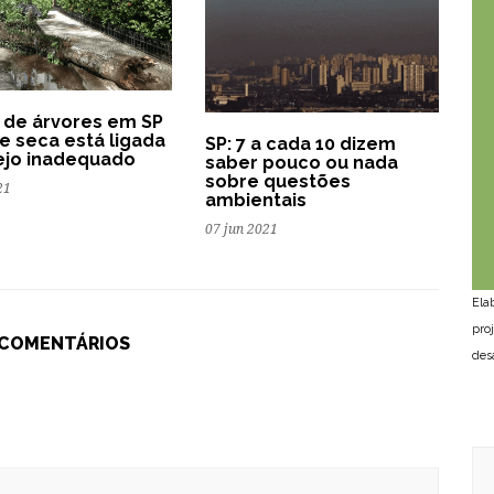
de árvores em SP
e seca está ligada
SP: 7 a cada 10 dizem
ejo inadequado
saber pouco ou nada
sobre questões
21
ambientais
07 jun 2021
Ela
pro
 COMENTÁRIOS
des