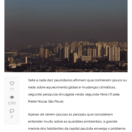
Sete a cada dez paulistanos afirmam que conhecem pouco ou
nada sobre aquecimento global e mudanças climáticas,
77
segundo pesquisa divulgada nesta segunda-feira (7) pela
Rede Nossa São Paulo.
1205
Apesar de serem poucas as pessoas que consideram
0
entender muito sobre as questões ambientais, a grande
maioria dos habitantes da capital paulista enxerga o problema