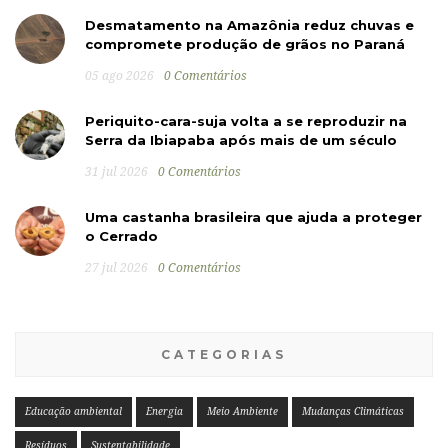
Desmatamento na Amazônia reduz chuvas e
compromete produção de grãos no Paraná
05 ago 2026
0 Comentários
Periquito-cara-suja volta a se reproduzir na
Serra da Ibiapaba após mais de um século
31 jul 2026
0 Comentários
Uma castanha brasileira que ajuda a proteger
o Cerrado
27 jul 2026
0 Comentários
CATEGORIAS
Educação ambiental
Energia
Meio Ambiente
Mudanças Climáticas
Resíduos
Sustentabilidade