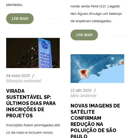
66
1149
0
plantadas.
nesta sexta-feira (22), Legado
das Águas divulga um balanço
72
1611
0
LER MAIS
de espécies catalogadas.
LER MAIS
04 maio 2020
Educação ambiental
VIRADA
22 abr 2020
Meio Ambiente
SUSTENTÁVEL SP:
ÚLTIMOS DIAS PARA
NOVAS IMAGENS DE
INSCRIÇÕES DE
SATÉLITE
PROJETOS
CONFIRMAM
REDUÇÃO NA
Inscrições foram prorrogadas até
POLUIÇÃO DE SÃO
10 de maio e incluem novos
PAULO