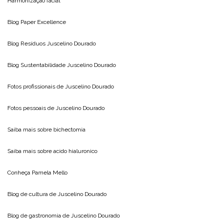
Harmonização facial
Blog
Paper Excellence
Blog Resíduos
Juscelino Dourado
Blog Sustentabilidade
Juscelino Dourado
Fotos profissionais de
Juscelino Dourado
Fotos pessoais de
Juscelino Dourado
Saiba mais sobre
bichectomia
Saiba mais sobre
acido hialuronico
Conheça
Pamela Mello
Blog de cultura de
Juscelino Dourado
Blog de gastronomia de
Juscelino Dourado