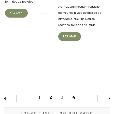
formatos de projetos
As imagens mostram redução
de 33% nos níveis de dióxido de
LER MAIS
nitrogênio (NO2) na Região
Metropolitana de São Paulo.
LER MAIS
1
2
3
4
SOBRE JUSCELINO DOURADO