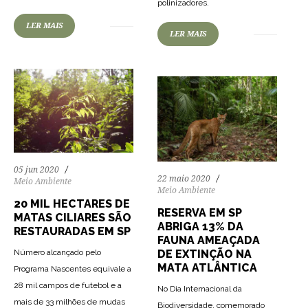
polinizadores.
LER MAIS
LER MAIS
05 jun 2020
22 maio 2020
Meio Ambiente
Meio Ambiente
20 MIL HECTARES DE
RESERVA EM SP
MATAS CILIARES SÃO
ABRIGA 13% DA
RESTAURADAS EM SP
FAUNA AMEAÇADA
DE EXTINÇÃO NA
Número alcançado pelo
MATA ATLÂNTICA
Programa Nascentes equivale a
28 mil campos de futebol e a
No Dia Internacional da
mais de 33 milhões de mudas
Biodiversidade, comemorado