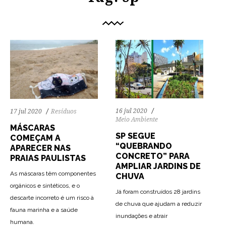
16 jul 2020
17 jul 2020
Resíduos
Meio Ambiente
MÁSCARAS
SP SEGUE
COMEÇAM A
“QUEBRANDO
APARECER NAS
CONCRETO” PARA
PRAIAS PAULISTAS
AMPLIAR JARDINS DE
As máscaras têm componentes
CHUVA
orgânicos e sintéticos, e o
Já foram construídos 28 jardins
descarte incorreto é um risco à
de chuva que ajudam a reduzir
fauna marinha e a saúde
inundações e atrair
73
1392
0
62
1487
0
humana.