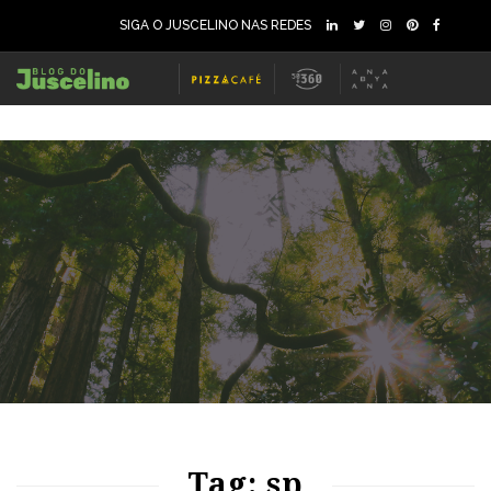
SIGA O JUSCELINO NAS REDES
58
1342
0
88
1887
0
Tag: sp