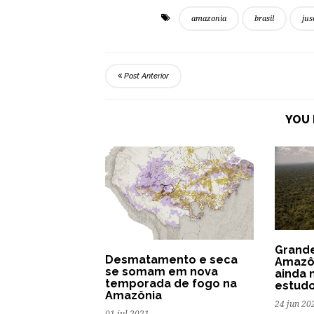
amazonia
brasil
jus
Post Anterior
YOU 
Grande
Desmatamento e seca
Amazô
se somam em nova
ainda 
temporada de fogo na
estud
Amazônia
24 jun 20
01 jul 2021