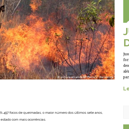
Jus
for
des
alé
par
Le
s 71.497 focos de queimadas, o maior número dos últimos sete anos,
 estado com mais ocorrências.