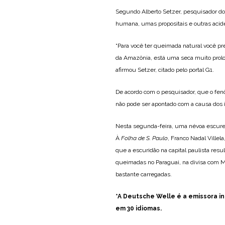
Segundo Alberto Setzer, pesquisador d
humana, umas propositais e outras acid
“Para você ter queimada natural você prec
da Amazônia, está uma seca muito prol
afirmou Setzer, citado pelo portal G1.
De acordo com o pesquisador, que o fen
não pode ser apontado com a causa dos i
Nesta segunda-feira, uma névoa escurec
À
Folha de S. Paulo
, Franco Nadal Villel
que a escuridão na capital paulista res
queimadas no Paraguai, na divisa com M
bastante carregadas.
*A Deutsche Welle é a emissora i
em 30 idiomas.