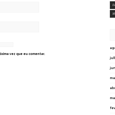
E
M
ag
óxima vez que eu comentar.
ju
ju
ma
ab
ma
fe