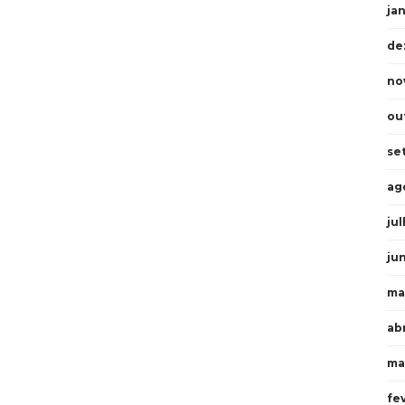
ja
de
no
ou
se
ag
ju
ju
ma
abr
ma
fe