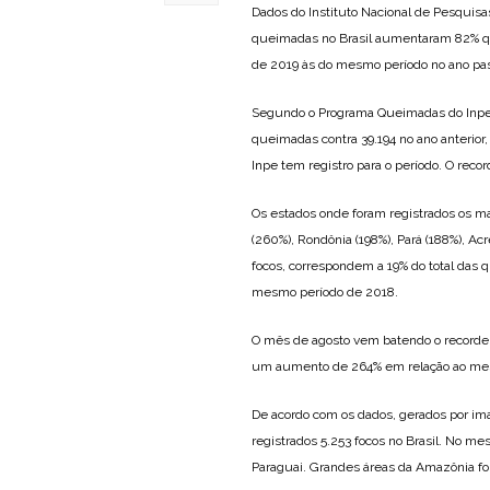
Dados do Instituto Nacional de Pesquisa
queimadas no Brasil aumentaram 82% qua
de 2019 às do mesmo período no ano pa
Segundo o Programa Queimadas do Inpe, 
queimadas contra 39.194 no ano anterior
Inpe tem registro para o período. O reco
Os estados onde foram registrados os m
(260%), Rondônia (198%), Pará (188%), Ac
focos, correspondem a 19% do total das
mesmo período de 2018.
O mês de agosto vem batendo o recorde 
um aumento de 264% em relação ao me
De acordo com os dados, gerados por ima
registrados 5.253 focos no Brasil. No me
Paraguai. Grandes áreas da Amazônia fo