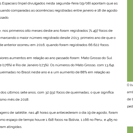
s Espaciais (Inpe) divulgados nesta segunda-feira (19/08) apontam que as
ndo comparadas as ocorrências registradas entre janeiro e 18 de agosto
ssado.
nos primeiros oito meses deste ano foram registrados 71.497 focos de
, marcando o maior número registrado desde 2013, primeiro ano de que o
rde anterior ocorreu em 2016, quando foram registrados 66.622 focos.
aiores aumentos em relação ao ano passado foram: Mato Grosso do Sul
re (176%) e Rio de Janeiro (173%). Os números do Mato Grosso, com 13.641
 queimadas no Brasil neste ano e a um aumento de 88% em relação ao
O l
dos últimos sete anos, com 32.932 focos de queimadas, o que significa
amb
smo mês de 2018.
de 
ped
gens de satélite, nas 48 horas que antecederam o dia 19 de agosto, foram
smo espaço de tempo houve 1.618 focos na Bolívia, 1.166 no Peru, e 465 no
ram atingidas.