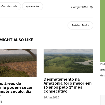
celino dourado
queimadas
Compartilhe
Próximo Post
MIGHT ALSO LIKE
Ela
pro
des
Desmatamento na
Amazônia foi o maior em
s áreas da
10 anos pelo 3º mês
nia podem secar
consecutivo
neste século, diz
o
16 jun 2021
21