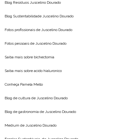
Blog Resíduos
Juscelino Dourado
Blog Sustentabilidade
Juscelino Dourado
Fotos profissionais de
Juscelino Dourado
Fotos pessoais de
Juscelino Dourado
Saiba mais sobre
bichectomia
Saiba mais sobre
acido hialuronico
Conheça
Pamela Mello
Blog de cultura de
Juscelino Dourado
Blog de gastronomia de
Juscelino Dourado
Medium de
Juscelino Dourado
Escolas Sustentáveis, de
Juscelino Dourado