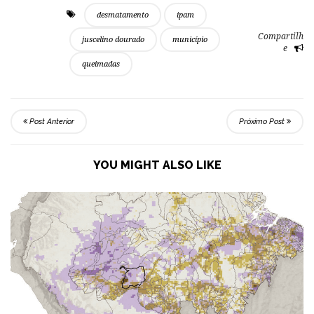
desmatamento
ipam
Compartilh
juscelino dourado
município
e
queimadas
Post Anterior
Próximo Post
YOU MIGHT ALSO LIKE