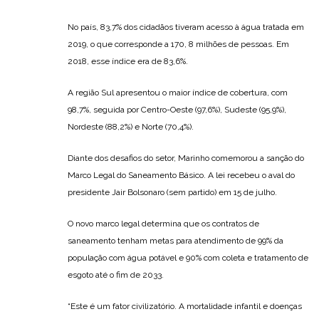
No país, 83,7% dos cidadãos tiveram acesso à água tratada em
2019, o que corresponde a 170, 8 milhões de pessoas. Em
2018, esse índice era de 83,6%.
A região Sul apresentou o maior índice de cobertura, com
98,7%, seguida por Centro-Oeste (97,6%), Sudeste (95,9%),
Nordeste (88,2%) e Norte (70,4%).
Diante dos desafios do setor, Marinho comemorou a sanção do
Marco Legal do Saneamento Básico. A lei recebeu o aval do
presidente Jair Bolsonaro (sem partido) em 15 de julho.
O novo marco legal determina que os contratos de
saneamento tenham metas para atendimento de 99% da
população com água potável e 90% com coleta e tratamento de
esgoto até o fim de 2033.
“Este é um fator civilizatório. A mortalidade infantil e doenças