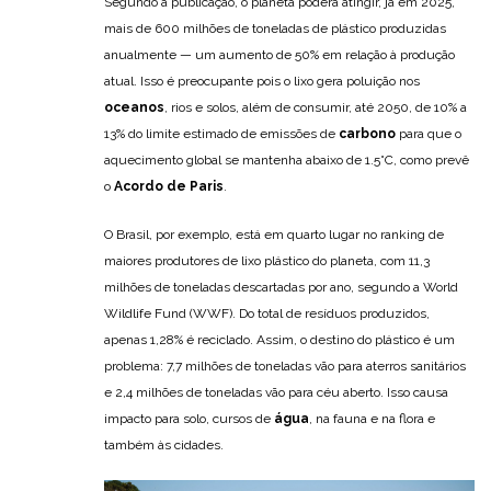
Segundo a publicação, o planeta poderá atingir, já em 2025,
mais de 600 milhões de toneladas de plástico produzidas
anualmente — um aumento de 50% em relação à produção
atual. Isso é preocupante pois o lixo gera poluição nos
oceanos
, rios e solos, além de consumir, até 2050, de 10% a
13% do limite estimado de emissões de
carbono
para que o
aquecimento global se mantenha abaixo de 1.5°C, como prevê
o
Acordo de Paris
.
O Brasil, por exemplo, está em quarto lugar no ranking de
maiores produtores de lixo plástico do planeta, com 11,3
milhões de toneladas descartadas por ano, segundo a World
Wildlife Fund (WWF). Do total de resíduos produzidos,
apenas 1,28% é reciclado. Assim, o destino do plástico é um
problema: 7,7 milhões de toneladas vão para aterros sanitários
e 2,4 milhões de toneladas vão para céu aberto. Isso causa
impacto para solo, cursos de
água
, na fauna e na flora e
também às cidades.