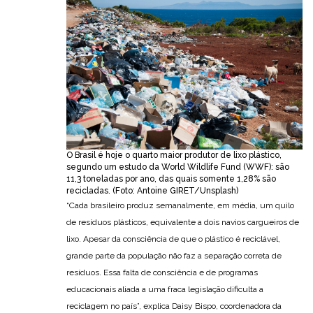
O Brasil é hoje o quarto maior produtor de lixo plástico,
segundo um estudo da World Wildlife Fund (WWF): são
11,3 toneladas por ano, das quais somente 1,28% são
recicladas. (Foto: Antoine GIRET/Unsplash)
“Cada brasileiro produz semanalmente, em média, um quilo
de resíduos plásticos, equivalente a dois navios cargueiros de
lixo. Apesar da consciência de que o plástico é reciclável,
grande parte da população não faz a separação correta de
resíduos. Essa falta de consciência e de programas
educacionais aliada a uma fraca legislação dificulta a
reciclagem no país”, explica Daisy Bispo, coordenadora da