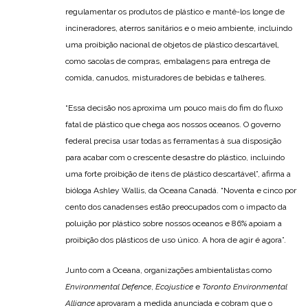
regulamentar os produtos de plástico e mantê-los longe de
incineradores, aterros sanitários e o meio ambiente, incluindo
uma proibição nacional de objetos de plástico descartável,
como sacolas de compras, embalagens para entrega de
comida, canudos, misturadores de bebidas e talheres.
“Essa decisão nos aproxima um pouco mais do fim do fluxo
fatal de plástico que chega aos nossos oceanos. O governo
federal precisa usar todas as ferramentas à sua disposição
para acabar com o crescente desastre do plástico, incluindo
uma forte proibição de itens de plástico descartável”, afirma a
bióloga Ashley Wallis, da Oceana Canadá. “Noventa e cinco por
cento dos canadenses estão preocupados com o impacto da
poluição por plástico sobre nossos oceanos e 86% apoiam a
proibição dos plásticos de uso único. A hora de agir é agora”.
Junto com a Oceana, organizações ambientalistas como
Environmental Defence
,
Ecojustice
e
Toronto Environmental
Alliance
aprovaram a medida anunciada e cobram que o