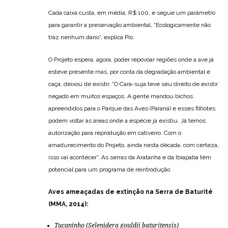
Cada caixa custa, em média, R$ 100, e segue um parâmetro
para garantir a preservação ambiental. “Ecologicamente não
traz nenhum dano”, explica Pio.
O Projeto espera, agora, poder repovoar regiões onde a ave já
esteve presente mas, por conta da degradação ambiental e
caça, deixou de existir. “O Cara-suja teve seu direito de existir
negado em muitos espaços. A gente mandou bichos
apreendidos para o Parque das Aves (Paraná) e esses filhotes
podem voltar às áreas onde a espécie já existiu. Já temos
autorização para reprodução em cativeiro. Com o
amadurecimento do Projeto, ainda nesta década, com certeza,
isso vai acontecer”. As serras da Aratanha e da Ibiapaba têm
potencial para um programa de reintrodução.
Aves ameaçadas de extinção na Serra de Baturité
(MMA, 2014):
Tucaninho (
Selenidera gouldii baturitensis
)