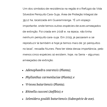
Um dos símbolos de resistência na região é o Refúgio da Vida
Silvestre Periquito Cara-Suja, Área de Proteção Integral de
39,12 ha, localizada em Guaramiranga. “É um espaço
importante, onde temos outras espécies de aves ameaçados
de extinção. Foi criada em 2018 e, na época, não tinha
nenhum periquito cara-suja. Em 2019, já passaram a se
reproduzir lá também e hoje já temos mais de 30 periquitos
no local”, ressalta Nunes. Para ter ideia dessa importância, pelo
menos cinco espécies só existem, hoje, na Serra – algumas
ameaçadas de extinção.
Adenophaedra cearensis
(Planta);
Phyllanthus carmenluciae
(Planta); e
Vriesea baturitensis
(Planta).
Rhinella casconi
(Anfíbio); e
Selenidera gouldii baturitensis
(Subespécie de ave).