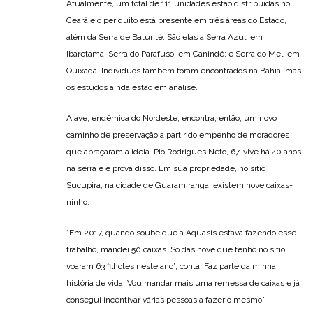
Atualmente, um total de 111 unidades estão distribuídas no
Ceará e o periquito está presente em três áreas do Estado,
além da Serra de Baturité. São elas a Serra Azul, em
Ibaretama; Serra do Parafuso, em Canindé; e Serra do Mel, em
Quixadá. Indivíduos também foram encontrados na Bahia, mas
os estudos ainda estão em análise.
A ave, endêmica do Nordeste, encontra, então, um novo
caminho de preservação a partir do empenho de moradores
que abraçaram a ideia. Pio Rodrigues Neto, 67, vive há 40 anos
na serra e é prova disso. Em sua propriedade, no sítio
Sucupira, na cidade de Guaramiranga, existem nove caixas-
ninho.
“Em 2017, quando soube que a Aquasis estava fazendo esse
trabalho, mandei 50 caixas. Só das nove que tenho no sítio,
voaram 63 filhotes neste ano”, conta. Faz parte da minha
história de vida. Vou mandar mais uma remessa de caixas e já
consegui incentivar várias pessoas a fazer o mesmo”.