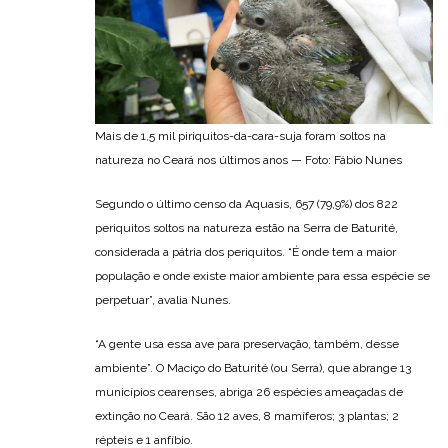
Mais de 1,5 mil piriquitos-da-cara-suja foram soltos na
natureza no Ceará nos últimos anos — Foto: Fábio Nunes
Segundo o último censo da Aquasis, 657 (79,9%) dos 822
periquitos soltos na natureza estão na Serra de Baturité,
considerada a pátria dos periquitos. “É onde tem a maior
população e onde existe maior ambiente para essa espécie se
perpetuar”, avalia Nunes.
“A gente usa essa ave para preservação, também, desse
ambiente”. O Maciço do Baturité (ou Serra), que abrange 13
municípios cearenses, abriga 26 espécies ameaçadas de
extinção no Ceará. São 12 aves, 8 mamíferos; 3 plantas; 2
répteis e 1 anfíbio.