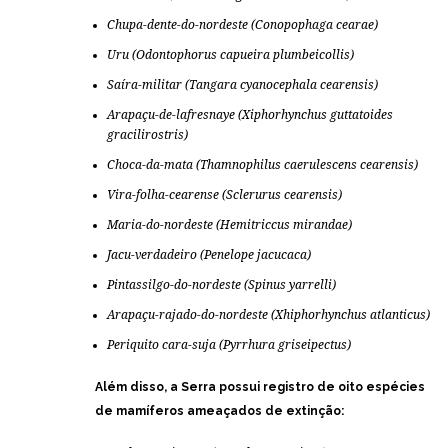
Chupa-dente-do-nordeste (
Conopophaga cearae
)
Uru (
Odontophorus capueira plumbeicollis
)
Saíra-militar (
Tangara cyanocephala cearensis
)
Arapaçu-de-lafresnaye (
Xiphorhynchus guttatoides
gracilirostris
)
Choca-da-mata (Thamnophilus caerulescens cearensis)
Vira-folha-cearense (
Sclerurus cearensis
)
Maria-do-nordeste (
Hemitriccus mirandae
)
Jacu-verdadeiro (Penelope jacucaca)
Pintassilgo-do-nordeste (
Spinus yarrelli
)
Arapaçu-rajado-do-nordeste (Xhiphorhynchus atlanticus)
Periquito cara-suja (
Pyrrhura griseipectus
)
Além disso, a Serra possui registro de oito espécies
de mamíferos ameaçados de extinção: