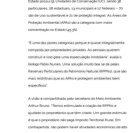
Estado possui 91 Unidades de Conservação (UC), sendo 38
particulares, 28 estaduais, 13 municipais e 12 federais – 70
são de uso sustentável e 21 de proteção integral. As Áreas de
Proteção Ambiental (APAs) são a categoria com maior
concentração no Estado (45,3%).
“É uma das piores categorias porque é quase integralmente
composta por propriedades privadas. As pessoas querem
construir e isso gera uma especulação imobiliária”, avalia o
biólogo Fábio Nunes. Uma solução muito boa se dá pelas
Reservas Particulares do Patrimônio Natural (RPPNs), que são
mais restritivas que as APAs e protegem ambientes bem
específicos”.
A visão é compartilhada pelo secretário do Meio Ambiente,
Arthur Bruno. “Temos estimulado a criação de RPPNs e
ajudado os proprietários que têm criado. Um grande estímulo
é que o proprietário não paga Imposto Territorial Rural. Em
contrapartida, não podem haver atividades econômicas de alto