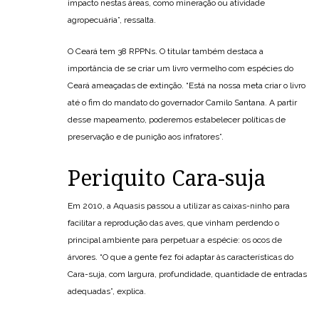
impacto nestas áreas, como mineração ou atividade
agropecuária”, ressalta.
O Ceará tem 38 RPPNs. O titular também destaca a
importância de se criar um livro vermelho com espécies do
Ceará ameaçadas de extinção. “Está na nossa meta criar o livro
até o fim do mandato do governador Camilo Santana. A partir
desse mapeamento, poderemos estabelecer políticas de
preservação e de punição aos infratores”.
Periquito Cara-suja
Em 2010, a Aquasis passou a utilizar as caixas-ninho para
facilitar a reprodução das aves, que vinham perdendo o
principal ambiente para perpetuar a espécie: os ocos de
árvores. “O que a gente fez foi adaptar às características do
Cara-suja, com largura, profundidade, quantidade de entradas
adequadas”, explica.