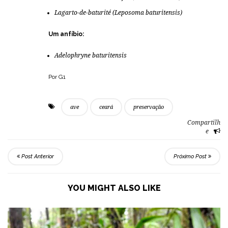
Lagarto-de-baturité (
Leposoma baturitensis
)
Um anfíbio:
Adelophryne baturitensis
Por G1
ave
ceará
preservação
Compartilh
e
Post Anterior
Próximo Post
YOU MIGHT ALSO LIKE