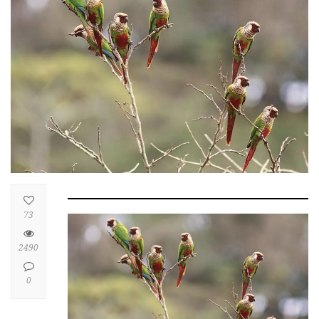
73
2490
0