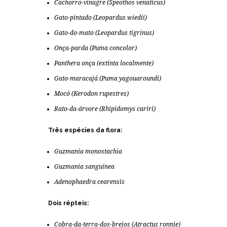
Cachorro-vinagre (
Speothos venaticus
)
Gato-pintado (
Leopardus wiedii
)
Gato-do-mato (
Leopardus tigrinus
)
Onça-parda (
Puma concolor
)
Panthera onça (extinta localmente)
Gato-maracajá (P
uma yagouaroundi
)
Mocó (
Kerodon rupestres
)
Rato-da-árvore (
Rhipidomys cariri
)
Três espécies da flora:
Guzmania monostachia
Guzmania sanguínea
Adenophaedra cearensis
Dois répteis:
Cobra-da-terra-dos-brejos (
Atractus ronnie
)