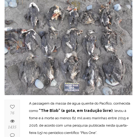
A passagem da massa de água quente do Pacífico, conhecida
como
“The Blob” (a gota, em tradução livre)
, levou à
76
fome e à morte ao menos 62 mil aves marinhas entre 2015 e
2016, de acordo com uma pesquisa publicada nesta quarta-
1435
feira (15) no periódico científico “Plos One”.