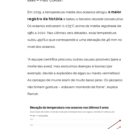
lotes — Foto: COASST
Em 2019, a temperatura média dos oceanos atingiu
o maior
registro da história
e bateu o terceiro recorde consecutivo.
Os oceanos estiveram 0,075°C acima da média registrada de
1981 a 2010. Nas últimas seis décadas, essa temperatura
subiu 450%,o que corresponde a uma elevação de 46 mm no
nível dos oceanos.
“A equipe científica procurou outras causas possíveis [para a
morte das aves], mas excluímos doenças e toxinas (por
exemplo, devido a explosões de algas ou marés vermelhas).
As carcaças de murre eram de muito baixo peso. Os pássaros
não tinham gordura – estavam morrendo de fome”, explica
Parrish.