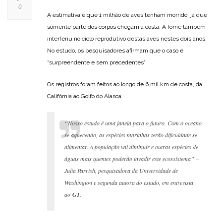
0
A estimativa é que 1 milhão de aves tenham morrido, já que
somente parte dos corpos chegam à costa. A fome também
interferiu no ciclo reprodutivo destas aves nestes dois anos.
No estudo, os pesquisadores afirmam que o caso é
“surpreendente e sem precedentes”.
Os registros foram feitos ao longo de 6 mil km de costa, da
Califórnia ao Golfo do Alasca.
“Nosso estudo é uma janela para o futuro. Com o oceano
se aquecendo, as espécies marinhas terão dificuldade se
alimentar. A população vai diminuir e outras espécies de
águas mais quentes poderão invadir este ecossistema” –
Julia Parrish, pesquisadora da Universidade de
Washington e segunda autora do estudo, em entrevista
ao
G1
.