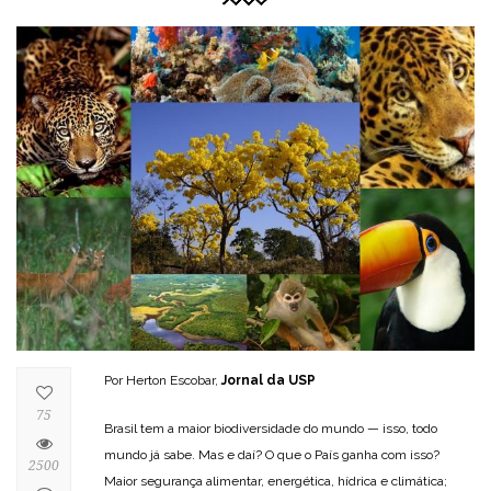
Por Herton Escobar,
Jornal da USP
75
Brasil tem a maior biodiversidade do mundo — isso, todo
mundo já sabe. Mas e daí? O que o País ganha com isso?
2500
Maior segurança alimentar, energética, hídrica e climática;