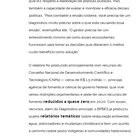
que diz respeito à elaboração de políticas públicas, mas
também à capacidade de avaliar e monitorar a eficácia dessas
políticas. “Para combater a erosão costeira, você precisa de um
diagnóstico muito preciso sobre o que está causando essa
erosão”, exemplifica ele. “O gestor precisa ter um
entendimento mínimo de como esses ecossistemas
funcionam para tomar as decisões que oferecem o melhor
custo-benefício como solução.”
O relatório foi produzido principalmente com recursos do
Conselho Nacional de Desenvolvimento Científico e
Tecnológico (CNPq) — cerca de R$ 1,5 milhão —, principal
agência de fomento à ciência do governo federal, que vive
sérias restrições orçamentárias e pode ter seus recursos de
fomento
reduzidos a quase zero
em 2020. Com esses
recursos, além do Diagnóstico principal, o BPBES já produziu
quatro
relatórios temáticos
(sobre restauração ambiental,
água, polinizadores e mudanças climáticas) e tem um quinto
a caminho (sobre povos indígenas e comunidades tradicionais).