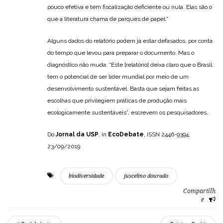
pouco efetiva e tem fiscalização deficiente ou nula. Elas são o
que a literatura chama de parques de papel.”
Alguns dados do relatório podem já estar defasados, por conta
do tempo que levou para preparar o documento. Mas o
diagnóstico não muda: “Este [relatório] deixa claro que o Brasil
tem o potencial de ser líder mundial por meio de um
desenvolvimento sustentável. Basta que sejam feitas as
escolhas que privilegiem práticas de produção mais
ecologicamente sustentáveis”, escrevem os pesquisadores.
Do
Jornal da USP
, in
EcoDebate
, ISSN 2446-9394,
23/09/2019
biodiversidade
juscelino dourado
Compartilh
e