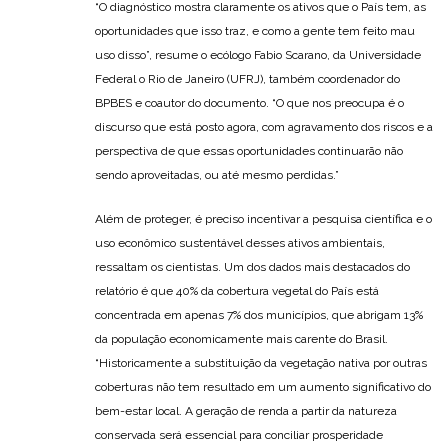
“O diagnóstico mostra claramente os ativos que o País tem, as
oportunidades que isso traz, e como a gente tem feito mau
uso disso”, resume o ecólogo Fabio Scarano, da Universidade
Federal o Rio de Janeiro (UFRJ), também coordenador do
BPBES e coautor do documento. “O que nos preocupa é o
discurso que está posto agora, com agravamento dos riscos e a
perspectiva de que essas oportunidades continuarão não
sendo aproveitadas, ou até mesmo perdidas.”
Além de proteger, é preciso incentivar a pesquisa científica e o
uso econômico sustentável desses ativos ambientais,
ressaltam os cientistas. Um dos dados mais destacados do
relatório é que 40% da cobertura vegetal do País está
concentrada em apenas 7% dos municípios, que abrigam 13%
da população economicamente mais carente do Brasil.
“Historicamente a substituição da vegetação nativa por outras
coberturas não tem resultado em um aumento significativo do
bem-estar local. A geração de renda a partir da natureza
conservada será essencial para conciliar prosperidade