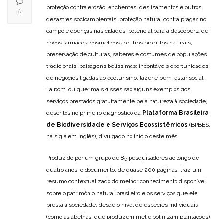
proteção contra erosão, enchentes, deslizamentos e outros
0
desastres socioambientais; proteção natural contra pragas no
campo e doenças nas cidades; potencial para a descoberta de
novos fármacos, cosméticos e outros produtos naturais;
preservação de culturas, saberes e costumes de populações
tradicionais; paisagens belíssimas; incontáveis oportunidades
de negócios ligadas ao ecoturismo, lazer e bem-estar social.
Tá bom, ou quer mais?Esses são alguns exemplos dos
serviços prestados gratuitamente pela natureza à sociedade,
descritos no primeiro diagnóstico da
Plataforma Brasileira
de Biodiversidade e Serviços Ecossistêmicos
(BPBES,
na sigla em inglês), divulgado no início deste mês.
Produzido por um grupo de 85 pesquisadores ao longo de
quatro anos, o documento, de quase 200 páginas, traz um
resumo contextualizado do melhor conhecimento disponível
sobre o patrimônio natural brasileiro e os serviços que ele
presta à sociedade, desde o nível de espécies individuais
(como as abelhas, que produzem mel e polinizam plantações)