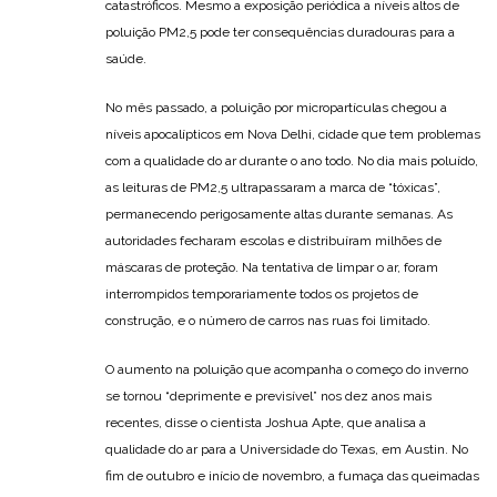
catastróficos. Mesmo a exposição periódica a níveis altos de
poluição PM2,5 pode ter consequências duradouras para a
saúde.
No mês passado, a poluição por micropartículas chegou a
níveis apocalípticos em Nova Delhi, cidade que tem problemas
com a qualidade do ar durante o ano todo. No dia mais poluído,
as leituras de PM2,5 ultrapassaram a marca de “tóxicas”,
permanecendo perigosamente altas durante semanas. As
autoridades fecharam escolas e distribuíram milhões de
máscaras de proteção. Na tentativa de limpar o ar, foram
interrompidos temporariamente todos os projetos de
construção, e o número de carros nas ruas foi limitado.
O aumento na poluição que acompanha o começo do inverno
se tornou “deprimente e previsível” nos dez anos mais
recentes, disse o cientista Joshua Apte, que analisa a
qualidade do ar para a Universidade do Texas, em Austin. No
fim de outubro e início de novembro, a fumaça das queimadas