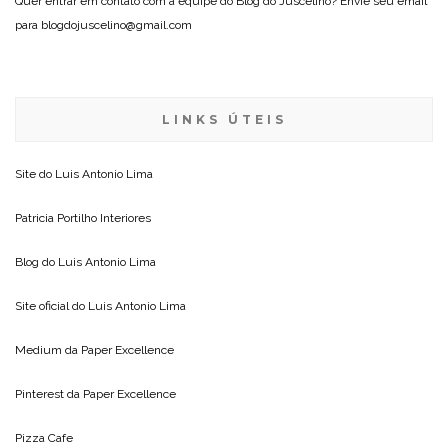
Quer entrar em contato com a equipe do Blog do Juscelino? Envie seu email
para blogdojuscelino@gmail.com
LINKS ÚTEIS
Site do
Luis Antonio Lima
Patricia Portilho Interiores
Blog do
Luis Antonio Lima
Site oficial do
Luis Antonio Lima
Medium da
Paper Excellence
Pinterest da
Paper Excellence
Pizza Cafe