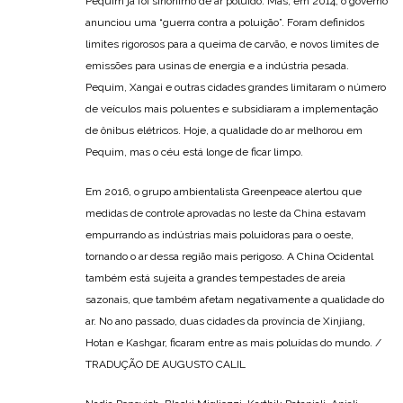
Pequim já foi sinônimo de ar poluído. Mas, em 2014, o governo
anunciou uma “guerra contra a poluição”. Foram definidos
limites rigorosos para a queima de carvão, e novos limites de
emissões para usinas de energia e a indústria pesada.
Pequim, Xangai e outras cidades grandes limitaram o número
de veículos mais poluentes e subsidiaram a implementação
de ônibus elétricos. Hoje, a qualidade do ar melhorou em
Pequim, mas o céu está longe de ficar limpo.
Em 2016, o grupo ambientalista Greenpeace alertou que
medidas de controle aprovadas no leste da China estavam
empurrando as indústrias mais poluidoras para o oeste,
tornando o ar dessa região mais perigoso. A China Ocidental
também está sujeita a grandes tempestades de areia
sazonais, que também afetam negativamente a qualidade do
ar. No ano passado, duas cidades da província de Xinjiang,
Hotan e Kashgar, ficaram entre as mais poluídas do mundo. /
TRADUÇÃO DE AUGUSTO CALIL