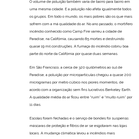
O volume de poluição também varia de bairro para bairro em
uma mesma cidade. E a poluição não afeta igualmente todos
os grupos. Em todo o mundo, os mais pobres são os que mais
sofrem com a má qualidade do ar. No ano passado, o mortífero
incêndio conhecido como Camp Fire varreu a cidade de
Paradise, na Califórnia, causando 85 mortes e destruindo
quase 19 mil construções. A fumaça do incêndio cobriu boa
parte do norte da Califórnia por quase duas semanas.
Em São Francisco, a cerca de 320 quilômetros ao sul de
Paradise, a poluição por micropartículas chegou a quase 200
microgramas por metro cúbico nos piores momentos, de
acordo com a organização sem fins lucrativos Berkeley Earth.
A qualidade média do ar ficou entre “ruim” e “muito ruim” por
11 dias.
Escolas foram fechadas e o serviço de bondes foi suspenso;
máscaras de proteção e filtros de ar se esgotaram nas lojas
locais. A mudança climática levou a incêndios mais