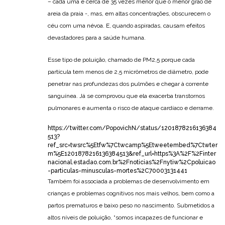
– cada uma é cerca de 35 vezes menor que o menor grão de
areia da praia -, mas, em altas concentrações, obscurecem o
céu com uma névoa. E, quando aspiradas, causam efeitos
devastadores para a saúde humana.
Esse tipo de poluição, chamado de PM2,5 porque cada
partícula tem menos de 2,5 micrômetros de diâmetro, pode
penetrar nas profundezas dos pulmões e chegar à corrente
sanguínea. Já se comprovou que ela exacerba transtornos
pulmonares e aumenta o risco de ataque cardíaco e derrame.
https://twitter.com/PopovichN/status/1201878216136384
513?
ref_src=twsrc%5Etfw%7Ctwcamp%5Etweetembed%7Ctwter
m%5E1201878216136384513&ref_url=https%3A%2F%2Finter
nacional.estadao.com.br%2Fnoticias%2Fnytiw%2Cpoluicao
-particulas-minusculas-mortes%2C70003131441
Também foi associada a problemas de desenvolvimento em
crianças e problemas cognitivos nos mais velhos, bem como a
partos prematuros e baixo peso no nascimento. Submetidos a
altos níveis de poluição, “somos incapazes de funcionar e