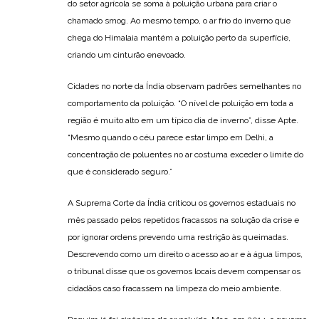
do setor agrícola se soma à poluição urbana para criar o
chamado smog. Ao mesmo tempo, o ar frio do inverno que
chega do Himalaia mantém a poluição perto da superfície,
criando um cinturão enevoado.
Cidades no norte da Índia observam padrões semelhantes no
comportamento da poluição. “O nível de poluição em toda a
região é muito alto em um típico dia de inverno”, disse Apte.
“Mesmo quando o céu parece estar limpo em Delhi, a
concentração de poluentes no ar costuma exceder o limite do
que é considerado seguro.”
A Suprema Corte da Índia criticou os governos estaduais no
mês passado pelos repetidos fracassos na solução da crise e
por ignorar ordens prevendo uma restrição às queimadas.
Descrevendo como um direito o acesso ao ar e à água limpos,
o tribunal disse que os governos locais devem compensar os
cidadãos caso fracassem na limpeza do meio ambiente.