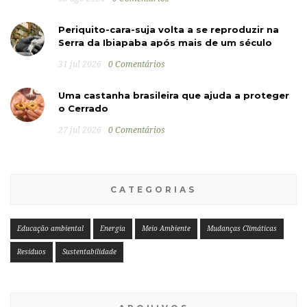
Periquito-cara-suja volta a se reproduzir na
Serra da Ibiapaba após mais de um século
31 jul 2026
0 Comentários
Uma castanha brasileira que ajuda a proteger
o Cerrado
27 jul 2026
0 Comentários
CATEGORIAS
Educação ambiental
Energia
Meio Ambiente
Mudanças Climáticas
Resíduos
Sustentabilidade