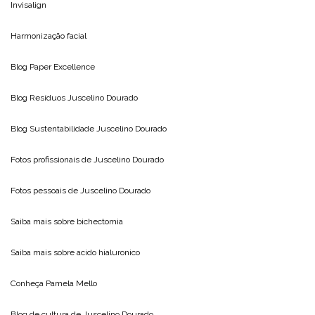
Invisalign
Harmonização facial
Blog
Paper Excellence
Blog Resíduos
Juscelino Dourado
Blog Sustentabilidade
Juscelino Dourado
Fotos profissionais de
Juscelino Dourado
Fotos pessoais de
Juscelino Dourado
Saiba mais sobre
bichectomia
Saiba mais sobre
acido hialuronico
Conheça
Pamela Mello
Blog de cultura de
Juscelino Dourado