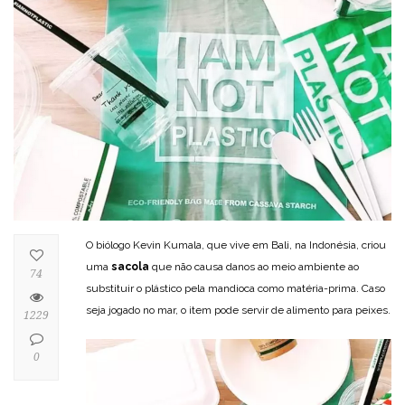
O biólogo Kevin Kumala, que vive em Bali, na Indonésia, criou
uma
sacola
que não causa danos ao meio ambiente ao
74
substituir o plástico pela mandioca como matéria-prima. Caso
seja jogado no mar, o item pode servir de alimento para peixes.
1229
0