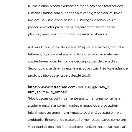
Kumala criou a sacola à base de mandioca após retornar dos
Estados Unidos para a Indonésia e ver o grande acúmulo de
lixo em Bali, ilha onde nasceu. O biólogo desenvolveu e
passou a vender produtos que aparentam ser feitos de
plástico, mas têm como matéria-prima o tubérculo.
A Avani Eco, que existe desde 2014, vende sacolas, canudos,
talheres, copos e embalagens, todos feitos com materiais
sustentáveis, com tempo de decomposição de cem dias.
Segundo o site da empresa, ela já substituiu três toneladas de
produtos não sustentáveis desde 2016.
https://www.instagram.com/p/B2D3G9RHMv_/?
utm_source=ig_embed
“Nós buscamos continuamente nos tornar uma ponte para
ajudar e encorajar comunidades e negócios a produzirem
iniciativas que gerem um impacto sustentável para o meio
ambiente. Encorajando o uso do termo ‘responsável’ como um
valor central dos três fatores chave: reduzir, reutilizar, reciclar”,