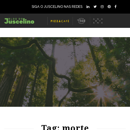
SIGA O JUSCELINO NAS REDES
72
1281
0
71
1087
0
Tag: morte