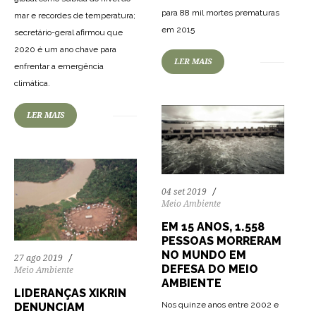
para 88 mil mortes prematuras
mar e recordes de temperatura;
69
1744
0
em 2015
secretário-geral afirmou que
2020 é um ano chave para
LER MAIS
enfrentar a emergência
81
1268
0
climática.
LER MAIS
04 set 2019
Meio Ambiente
EM 15 ANOS, 1.558
PESSOAS MORRERAM
NO MUNDO EM
27 ago 2019
DEFESA DO MEIO
Meio Ambiente
AMBIENTE
LIDERANÇAS XIKRIN
Nos quinze anos entre 2002 e
DENUNCIAM