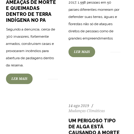
AMEAÇAS DE MORTE
2017, 1.558 pessoas em 50
E QUEIMADAS
países diferentes morreram por
DENTRO DE TERRA
defender suas terras, águas e
INDÍGENA NO PA
florestas não só de ataques
Segundo a denúncia, cerca de
diretos de pessoas como de
300 invasores, fortemente
grandes empreendimentos
armados, construíram casas e
provocaram incêndios para
LER MAIS
65
1298
0
abertura de pastagens dentro
da reserva.
LER MAIS
14 ago 2019
Mudanças Climáticas
UM PERIGOSO TIPO
DE ALGA ESTÁ
CAUSANDO A MORTE