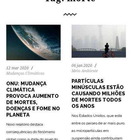
06 jan 2020
12 mar 2020
Meio Ambiente
Mudanças Climáticas
PARTÍCULAS
ONU: MUDANÇA
MINÚSCULAS ESTÃO
CLIMÁTICA
CAUSANDO MILHÕES
PROVOCA AUMENTO
DE MORTES TODOS
DE MORTES,
OS ANOS
DOENÇAS E FOME NO
PLANETA
Nos Estados Unidos, que está
entre os países de ar mais puro,
Novo relatório destaca
as micropartículas em
consequências do fenômeno
suspensão ainda contribuíram
global como subida do nível do