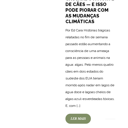
DE CÃES — E ISSO
PODE PIORAR COM
AS MUDANÇAS
CLIMÁTICAS
Por Ed Cara Histórias trágicas
relatadas no fim de semana
passado estão aumentando a
consciência de uma ameaça
para as pessoas e animais na
água: algas. Pelo menos quatro
cães em dois estados do
sudeste dos EUA teriam
morrido após nadar em lagos de
água doce e lagoas cheios de
algas azul-esverdeadas tóxicas.
E, com […]
LER MAIS