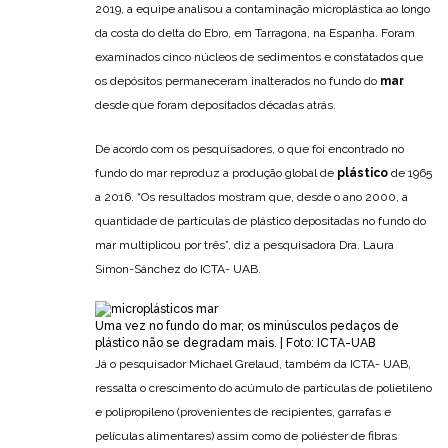
2019, a equipe analisou a contaminação microplástica ao longo
da costa do delta do Ebro, em Tarragona, na Espanha. Foram
examinados cinco núcleos de sedimentos e constatados que
os depósitos permaneceram inalterados no fundo do
mar
desde que foram depositados décadas atrás.
De acordo com os pesquisadores, o que foi encontrado no
fundo do mar reproduz a produção global de
plástico
de 1965
a 2016. “Os resultados mostram que, desde o ano 2000, a
quantidade de partículas de plástico depositadas no fundo do
mar multiplicou por três”, diz a pesquisadora Dra. Laura
Simon-Sánchez do ICTA- UAB.
Uma vez no fundo do mar, os minúsculos pedaços de
plástico não se degradam mais. | Foto: ICTA-UAB
Já o pesquisador Michael Grelaud, também da ICTA- UAB,
ressalta o crescimento do acúmulo de partículas de polietileno
e polipropileno (provenientes de recipientes, garrafas e
películas alimentares) assim como de poliéster de fibras