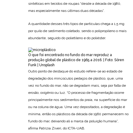
sintéticas em tecidos de roupas “desde a década de 1980,
mas especialmente nas últimas duas décadas”.
A quantidade desses três tipos de partículas chega a 1,5 mg
por quilo de sedimento coletado, sendo o polipropileno o mais
abundante, seguido do polietileno e do poliéster.
O que foi encontrado no fundo do mar reproduz a
produção global de plástico de 1965 a 2016. | Foto: Sören
Funk | Unsplash
Outro ponto de destaque do estudo refere-se ao estado de
degradação dos minúsculos pedaços de plástico, que, uma
vez no fundo do mar, não se degradam mais, seja por falta de
erosão, oxigênio ou luz. “O processo de fragmentação ocorre
principalmente nos sedimentos da praia, na superfície do mar
ou na coluna de água. Uma vez depositados, a degradação é
mínima, então os plásticos da década de 1960 permanecem no
fundo do mar, deixando ali a marca da poluição humana”,
afirma Patrizia Ziveri, do ICTA-UAB.