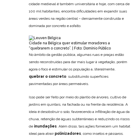
cidade medieval é também universitária e hoje, com cerca de
100 mil habitantes, encontra dificuldades em expandir suas
áreas verdes na região central – densamente construída e
dominada por concreto e asfalto.
Cidade na Bélgica quer estimular moradores a
“quebrarem o concreto”. | Foto: Domínio Público
No âmbito da gestão pública, algumas ruas e praças estão
sendo reconstruídas para dar mais lugar à vegetação, porém
agora o foco é estimular os população a, literalmente,
quebrar o concreto
: substituindo superfícies
pavimentadas por áreas permeáveis.
Isso pode ser feito por meio do plantio de árvores, cultivo de
jardins em quintais, na fachada ou na frente da residência. A
ideia é desobstruir o solo, favorecendo a infiltração de água da
chuva, retenção de águas subterrâneas e reduzindo os riscos
de
inundações
. Além disso, tais ações fornecem um habitat
ideal para atrair
polinizadores
, como insetos e pássaros.