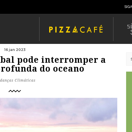
SIG
16 jan 2023
bal pode interromper a
profunda do oceano
danças Climáticas