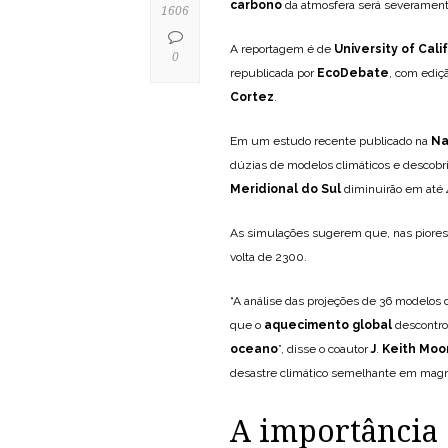
carbono
da atmosfera será severamente
1606
A reportagem é de
University of Cali
0
republicada por
EcoDebate
, com ediç
Cortez
.
Em um estudo recente publicado na
Na
dúzias de modelos climáticos e descobr
Meridional do Sul
diminuirão em até 4
As simulações sugerem que, nas piores
volta de 2300.
“A análise das projeções de 36 modelos 
que o
aquecimento global
descontro
oceano
”, disse o coautor
J
.
Keith Moo
desastre climático semelhante em mag
A importância 