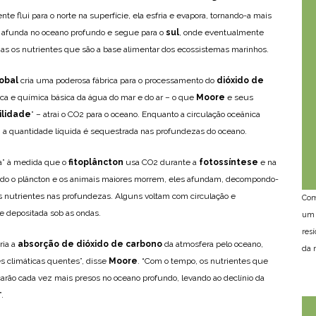
te flui para o norte na superfície, ela esfria e evapora, tornando-a mais
 afunda no oceano profundo e segue para o
sul
, onde eventualmente
zas os nutrientes que são a base alimentar dos ecossistemas marinhos.
obal
cria uma poderosa fábrica para o processamento do
dióxido de
ísica e química básica da água do mar e do ar – o que
Moore
e seus
ilidade
” – atrai o CO2 para o oceano. Enquanto a circulação oceânica
, a quantidade líquida é sequestrada nas profundezas do oceano.
a” à medida que o
fitoplâncton
usa CO2 durante a
fotossíntese
e na
ndo o plâncton e os animais maiores morrem, eles afundam, decompondo-
s nutrientes nas profundezas. Alguns voltam com circulação e
Com
 depositada sob as ondas.
um 
res
ria a
absorção de dióxido de carbono
da atmosfera pelo oceano,
da n
s climáticas quentes”, disse
Moore
. “Com o tempo, os nutrientes que
arão cada vez mais presos no oceano profundo, levando ao declínio da
.