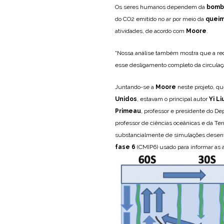
Os seres humanos dependem da
bomba
do CO2 emitido no ar por meio da
queim
atividades, de acordo com
Moore
.
“Nossa análise também mostra que a r
esse desligamento completo da circulaçã
Juntando-se a
Moore
neste projeto, qu
Unidos
, estavam o principal autor
Yi Li
Primeau
, professor e presidente do D
professor de ciências oceânicas e da Ter
substancialmente de simulações desenv
fase 6
(CMIP6) usado para informar as a