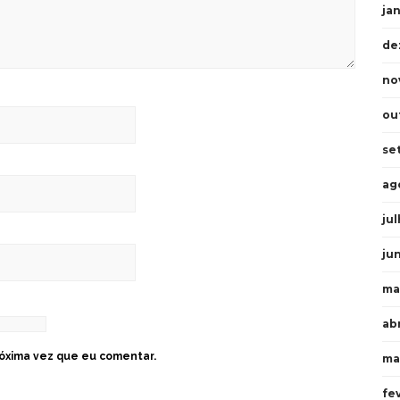
ja
de
no
ou
se
ag
ju
ju
ma
abr
óxima vez que eu comentar.
ma
fe