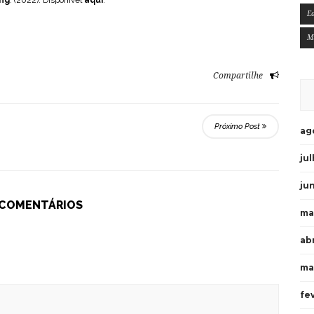
ang
. (2022). Disponível
aqui
.
E
M
Compartilhe
Próximo Post
ag
ju
ju
 COMENTÁRIOS
ma
ab
ma
fe