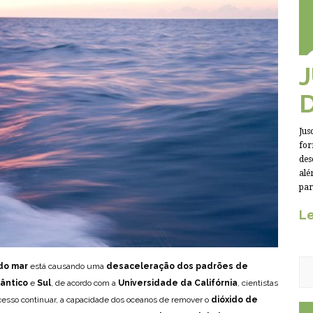
Jus
for
des
alé
par
Le
do mar
está causando uma
desaceleração dos padrões de
lântico
e
Sul
, de acordo com a
Universidade da Califórnia
, cientistas
ocesso continuar, a capacidade dos oceanos de remover o
dióxido de