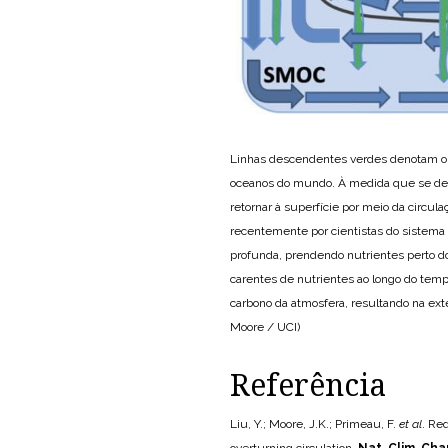
Linhas descendentes verdes denotam or
oceanos do mundo. À medida que se dec
retornar à superfície por meio da circu
recentemente por cientistas do sistema 
profunda, prendendo nutrientes perto d
carentes de nutrientes ao longo do temp
carbono da atmosfera, resultando na exte
Moore / UCI)
Referência
Liu, Y.; Moore, J.K.; Primeau, F.
et al
. Re