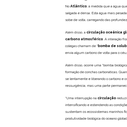
No
Atlântico
, à medida que a água quen
salgada e densa. Esta água mais pesada
sobe de volta, carregando das profunde
Além disso, a
circulação oceânica gl
carbono atmosférico
. A interação f
colegas chamam de “
bomba de solub
envia algum carbono de volta para o céu
Além disso, ocorre uma “bomba biológic
formação de conchas carbonáticas. Qua
se lentamente e liberando o carbono e o
ressurgência, mas uma parte permanece
“Uma interrupção na
circulação
reduzi
intensificando e estendendo as condiçõe
sustentam os ecossistemas marinhos fic
produtividade biológica do oceano global”