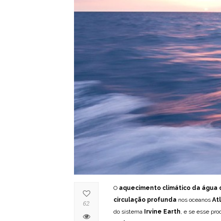
O
aquecimento climático
da água 
circulação profunda
nos oceanos
At
62
do sistema
Irvine Earth
, e se esse pr