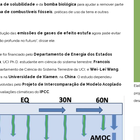
 de solubilidade
e da
bomba biológica
para ajudar a remover parte
a de combustíveis fósseis
, práticas de uso da terra e outras
edução das
emissões de gases de efeito estufa
agora pode evitar
o profunda no futuro”, disse ele.
e foi financiado pelo
Departamento de Energia dos Estados
u
, UCI Ph.D. estudante em ciência do sistema terrestre;
Francois
epartamento de Ciência do Sistema Terrestre da UCI; e
Wei
–
Lei Wang
,
ra na
Universidade de Xiamen
, na
China
. O estudo dependeu
olvidas pelo
Projeto de Intercomparação de Modelo Acoplado
Ela
valiações climáticas do
IPCC
.
pro
des