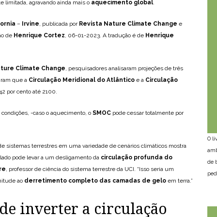
 limitada, agravando ainda mais o
aquecimento global
.
fornia
–
Irvine
, publicada por
Revista Nature Climate Change
e
ão de
Henrique Cortez
, 06-01-2023. A tradução é de
Henrique
ture Climate Change
, pesquisadores analisaram projeções de três
iram que a
Circulação Meridional do Atlântico
e a
Circulação
2 por cento até 2100.
 condições, -caso o aquecimento, o
SMOC
pode cessar totalmente por
O l
de sistemas terrestres em uma variedade de cenários climáticos mostra
amb
lado pode levar a um desligamento da
circulação profunda do
de 
re
, professor de ciência do sistema terrestre da UCI. “Isso seria um
ped
nitude ao
derretimento completo das camadas de gelo
em terra.”
de inverter a circulação