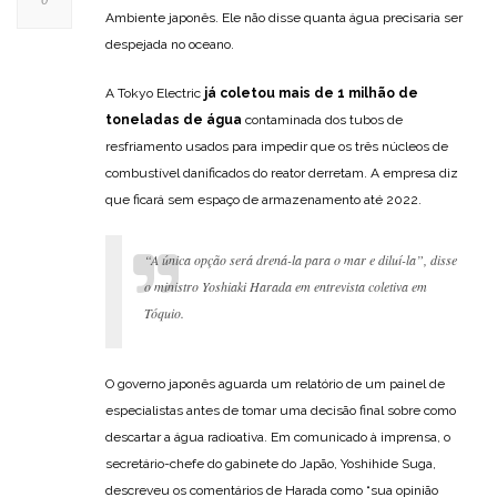
0
Ambiente japonês. Ele não disse quanta água precisaria ser
despejada no oceano.
A Tokyo Electric
já coletou mais de 1 milhão de
toneladas de água
contaminada dos tubos de
resfriamento usados para impedir que os três núcleos de
combustível danificados do reator derretam. A empresa diz
que ficará sem espaço de armazenamento até 2022.
“A única opção será drená-la para o mar e diluí-la”, disse
o ministro Yoshiaki Harada em entrevista coletiva em
Tóquio.
O governo japonês aguarda um relatório de um painel de
especialistas antes de tomar uma decisão final sobre como
descartar a água radioativa. Em comunicado à imprensa, o
secretário-chefe do gabinete do Japão, Yoshihide Suga,
descreveu os comentários de Harada como “sua opinião