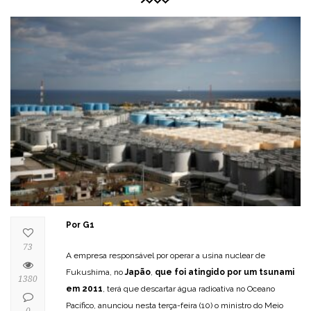
Por G1
73
A empresa responsável por operar a usina nuclear de
Fukushima, no
Japão
,
que foi atingido por um tsunami
1380
em 2011
, terá que descartar água radioativa no Oceano
Pacífico, anunciou nesta terça-feira (10) o ministro do Meio