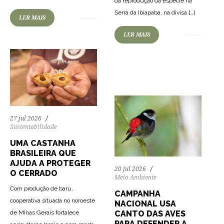
da reprodução da espécie na
Serra da Ibiapaba, na divisa […]
LER MAIS
LER MAIS
14
181
0
27 jul 2026
Sustentabilidade
UMA CASTANHA
BRASILEIRA QUE
AJUDA A PROTEGER
20 jul 2026
O CERRADO
Meio Ambiente
Com produção de baru,
CAMPANHA
cooperativa situada no noroeste
NACIONAL USA
de Minas Gerais fortalece
CANTO DAS AVES
PARA DEFENDER A