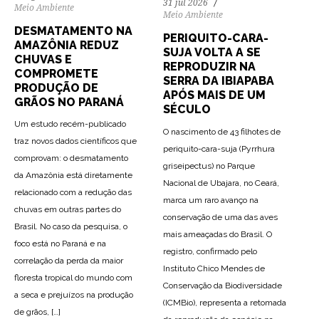
31 jul 2026
Meio Ambiente
Meio Ambiente
DESMATAMENTO NA
PERIQUITO-CARA-
AMAZÔNIA REDUZ
SUJA VOLTA A SE
CHUVAS E
REPRODUZIR NA
COMPROMETE
SERRA DA IBIAPABA
PRODUÇÃO DE
APÓS MAIS DE UM
GRÃOS NO PARANÁ
SÉCULO
Um estudo recém-publicado
O nascimento de 43 filhotes de
traz novos dados científicos que
periquito-cara-suja (Pyrrhura
comprovam: o desmatamento
griseipectus) no Parque
da Amazônia está diretamente
Nacional de Ubajara, no Ceará,
relacionado com a redução das
marca um raro avanço na
chuvas em outras partes do
conservação de uma das aves
Brasil. No caso da pesquisa, o
mais ameaçadas do Brasil. O
foco está no Paraná e na
registro, confirmado pelo
correlação da perda da maior
Instituto Chico Mendes de
floresta tropical do mundo com
Conservação da Biodiversidade
a seca e prejuízos na produção
(ICMBio), representa a retomada
13
117
0
de grãos, […]