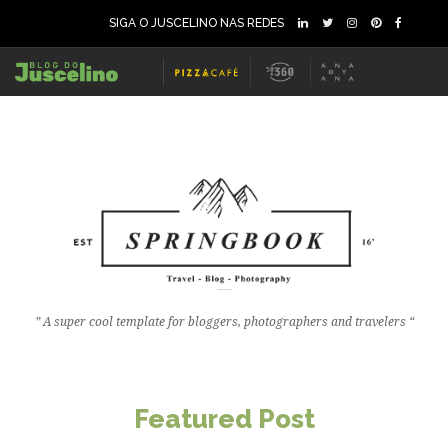
SIGA O JUSCELINO NAS REDES
” A super cool template for bloggers, photographers and travelers “
4
67
0
Featured Post