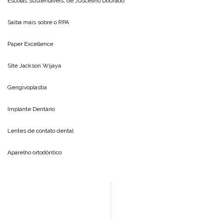
Escolas Sustentáveis, de
Juscelino Dourado
Saiba mais sobre o
RPA
Paper Excellence
Site
Jackson Wijaya
Gengivoplastia
Implante Dentário
Lentes de contato dental
Aparelho ortodôntico