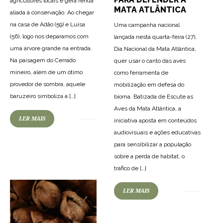
agricultores locais e gera renda
MATA ATLÂNTICA
aliada à conservação. Ao chegar
na casa de Adão (59) e Luísa
Uma campanha nacional
(56), logo nos deparamos com
lançada nesta quarta-feira (27),
uma árvore grande na entrada.
Dia Nacional da Mata Atlântica,
Na paisagem do Cerrado
quer usar o canto das aves
mineiro, além de um ótimo
como ferramenta de
provedor de sombra, aquele
mobilização em defesa do
baruzeiro simboliza a […]
bioma. Batizada de Escute as
Aves da Mata Atlântica, a
LER MAIS
16
237
0
iniciativa aposta em conteúdos
audiovisuais e ações educativas
para sensibilizar a população
sobre a perda de habitat, o
tráfico de […]
16
180
0
LER MAIS