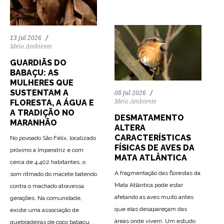
13 jul 2026
Meio Ambiente
GUARDIÃS DO
BABAÇU: AS
MULHERES QUE
SUSTENTAM A
08 jul 2026
FLORESTA, A ÁGUA E
Meio Ambiente
A TRADIÇÃO NO
DESMATAMENTO
MARANHÃO
ALTERA
CARACTERÍSTICAS
No povoado São Félix, localizado
FÍSICAS DE AVES DA
próximo a Imperatriz e com
MATA ATLÂNTICA
cerca de 4.402 habitantes, o
A fragmentação das florestas da
som ritmado do macete batendo
Mata Atlântica pode estar
contra o machado atravessa
afetando as aves muito antes
gerações. Na comunidade,
que elas desapareçam das
existe uma associação de
áreas onde vivem. Um estudo
quebradeiras de coco babaçu