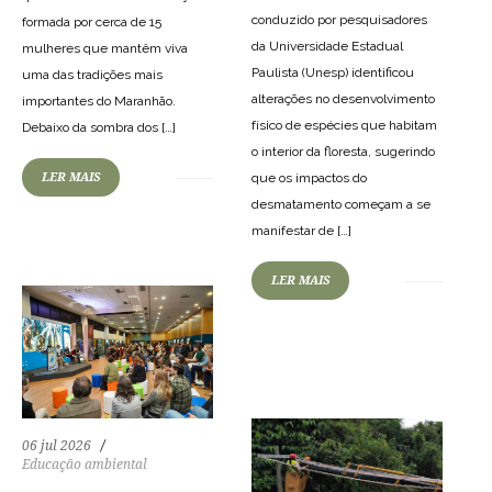
conduzido por pesquisadores
formada por cerca de 15
da Universidade Estadual
mulheres que mantêm viva
Paulista (Unesp) identificou
uma das tradições mais
alterações no desenvolvimento
importantes do Maranhão.
físico de espécies que habitam
Debaixo da sombra dos […]
o interior da floresta, sugerindo
19
195
0
LER MAIS
que os impactos do
desmatamento começam a se
manifestar de […]
LER MAIS
28
240
0
06 jul 2026
Educação ambiental