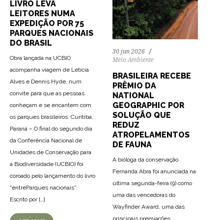
LIVRO LEVA
LEITORES NUMA
EXPEDIÇÃO POR 75
PARQUES NACIONAIS
DO BRASIL
30 jun 2026
Obra lançada na UCBIO
Meio Ambiente
acompanha viagem de Letícia
BRASILEIRA RECEBE
Alves e Dennis Hyde, num
PRÊMIO DA
convite para que as pessoas
NATIONAL
GEOGRAPHIC POR
conheçam e se encantem com
SOLUÇÃO QUE
os parques brasileiros. Curitiba,
REDUZ
Paraná – O final do segundo dia
ATROPELAMENTOS
da Conferência Nacional de
DE FAUNA
Unidades de Conservação para
A bióloga da conservação
a Biodiversidade (UCBIO) foi
Fernanda Abra foi anunciada na
coroado pelo lançamento do livro
última segunda-feira (9) como
“entreParques nacionais”.
uma das vencedoras do
Escrito por […]
Wayfinder Award, uma das
principais premiações