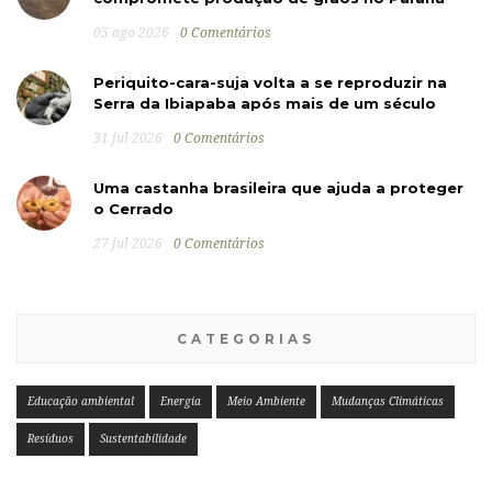
05 ago 2026
0 Comentários
Periquito-cara-suja volta a se reproduzir na
Serra da Ibiapaba após mais de um século
31 jul 2026
0 Comentários
Uma castanha brasileira que ajuda a proteger
o Cerrado
27 jul 2026
0 Comentários
CATEGORIAS
Educação ambiental
Energia
Meio Ambiente
Mudanças Climáticas
Resíduos
Sustentabilidade