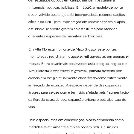
Os resultados obtidos em campo também passaram a
influenciar políticas públicas. Em 2026, o modelo de ponte
desenvolvido pelo projeto foi incorporado às recomendações
oficiais do DNIT para implantação em rodovias federais, após
estudos que aperfeiçoaram as estruturas para atender
diferentes espécies de mamíferos arborícolas.
Em Alta Floresta, no norte de Mato Grosso, sete pontes
monitoradas registraram quase 15 mil travessias em apenas 15
meses. Entre os animais observados está o zogue-zogue-de-
Alta-Floresta (
Plecturocebus grovesi
), primata descrito pela
ciência em 2019 e atualmente classificado como criticamente
ameaçado de extinção. A espécie depende das copas das
árvores para se deslocar e tem sido afetada pela fragmentação
da floresta causada pela expansão urbana e pela abertura de
vias.
Para especialistas em conservação, o caso demonstra como
medidas relativamente simples podem reduzir um dos