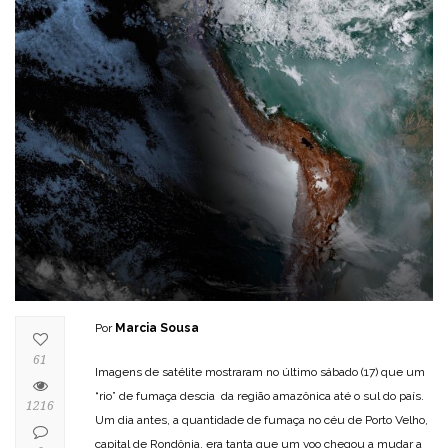
Por
Marcia Sousa
61
Imagens de satélite mostraram no último sábado (17) que um
“rio” de fumaça descia da região amazônica até o sul do país.
1216
Um dia antes, a quantidade de fumaça no céu de Porto Velho,
capital de Rondônia, era tanta que um voo chegou a mudar a