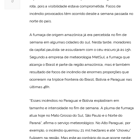
0
rota, pois a visibilidade estava comprometida. Focos de
incêndio provocados têm ocorrido desde a semana passada no
norte do país.
A fumaça de origem amazônica já era percebida no fim de
semana em algumas cidades do sul. Nesta tarde, moradores
da capital paulista se assustaram com o céu escuro já às 15h.
Segundo a empresa de meteorologia MetSul, a fumaça que
alcança o Brasil é parte da região amazônica, mas é também
resultado de focos de incêndio de enormes proporções que
ocorreram na tríplice fronteira do Brasil, Bolívia e Paraguai nas
últimas 48h.
“Esses incêndios no Paraguai e Bolívia explodiram em
tamanho e intensidade no fim de semana. A pluma de fumaça
atua hoje no Mato Grosso do Sul, São Paulo e o Norte do
Paraná”, afirma o serviço meteorológico. No Alto Paraguai, por
exemplo, o incêndio queimou 21 mil hectares e até “choveu”
fuligem na região. Mas este ao contrário do que ocorre neste