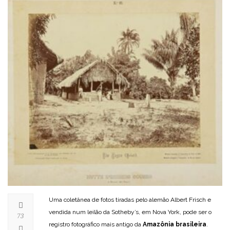
Uma coletânea de fotos tiradas pelo alemão Albert Frisch e
vendida num leilão da Sotheby’s, em Nova York, pode ser o
73
registro fotográfico mais antigo da
Amazônia brasileira
.