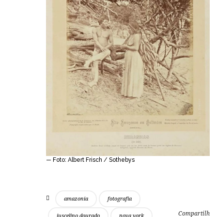
— Foto: Albert Frisch / Sothebys
amazonia
fotografia
Compartilh
juscelino dourado
nova york