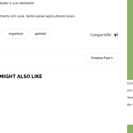
aptar à sua realidade:
mento em casa, tente apoiar agricultores locais.
organicos
quintal
Compartilhe
Próximo Post
MIGHT ALSO LIKE
Com
um 
res
da n