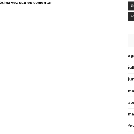
óxima vez que eu comentar.
E
M
ag
ju
ju
ma
ab
ma
fe