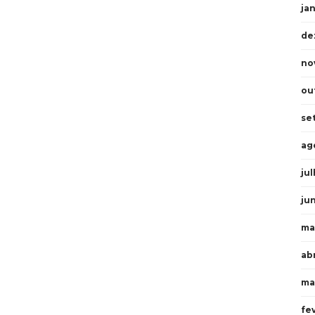
ja
de
no
ou
se
ag
ju
ju
ma
abr
ma
fe