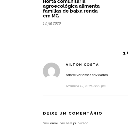
Horta comunitária
agroecológica alimenta
famílias de baixa renda
em MG
14 jul 2020
1
AILTON COSTA
Adorei ver essas atividades
setembro 15, 2019 - 9:29 pm
DEIXE UM COMENTÁRIO
Seu email não será publicado.