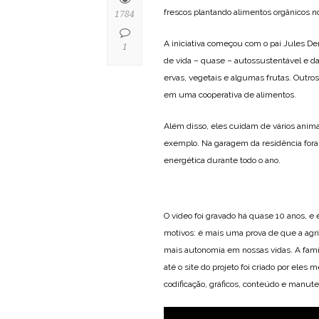
frescos plantando alimentos orgânicos no
1784
A iniciativa começou com o pai Jules De
1
de vida – quase – autossustentável e da
ervas, vegetais e algumas frutas. Outros
em uma cooperativa de alimentos.
Além disso, eles cuidam de vários anim
exemplo. Na garagem da residência for
energética durante todo o ano.
O vídeo foi gravado há quase 10 anos, e
motivos: é mais uma prova de que a agr
mais autonomia em nossas vidas. A famíli
até o site do projeto foi criado por ele
codificação, gráficos, conteúdo e manute