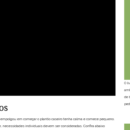
O l
amb
de 
ped
os
se empolgou em começar o plantio caseiro tenha calma e comece pequeno.
te, necessidades individuais devem ser consideradas. Confira abaixo