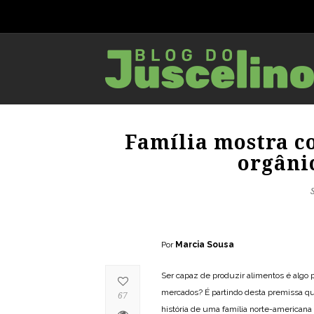
Família mostra c
orgâni
Por
Marcia Sousa
Ser capaz de produzir alimentos é algo 
mercados? É partindo desta premissa q
67
história de uma família norte-american