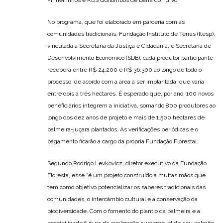
Pinheirinhos e RDS Quilombos de Barra do Turvo.
No programa, que foi elaborado em parceria com as
comunidades tradicionais, Fundação Instituto de Terras (Itesp),
vinculada à Secretaria da Justiça e Cidadania, e Secretaria de
Desenvolvimento Econômico (SDE), cada produtor participante
receberá entre R$ 24.200 e R$ 36.300 ao longo de todo o
processo, de acordo com a área a ser implantada, que varia
entre dois a três hectares. É esperado que, por ano, 100 novos
beneficiários integrem a iniciativa, somando 800 produtores ao
longo dos dez anos de projeto e mais de 1.500 hectares de
palmeira-juçara plantados. As verificações periódicas e o
pagamento ficarão a cargo da própria Fundação Florestal.
Segundo Rodrigo Levkovicz, diretor executivo da Fundação
Floresta, esse “é um projeto construído a muitas mãos que
tem como objetivo potencializar os saberes tradicionais das
comunidades, o intercâmbio cultural e a conservação da
biodiversidade. Com o fomento do plantio da palmeira e a