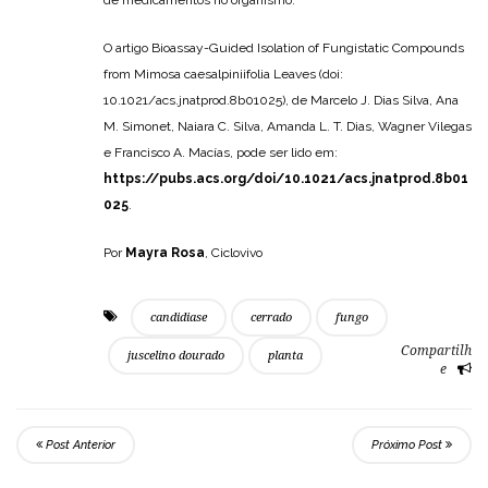
O artigo Bioassay-Guided Isolation of Fungistatic Compounds
from Mimosa caesalpiniifolia Leaves (doi:
10.1021/acs.jnatprod.8b01025), de Marcelo J. Dias Silva, Ana
M. Simonet, Naiara C. Silva, Amanda L. T. Dias, Wagner Vilegas
e Francisco A. Macías, pode ser lido em:
https://pubs.acs.org/doi/10.1021/acs.jnatprod.8b01
025
.
Por
Mayra Rosa
, Ciclovivo
candidiase
cerrado
fungo
Compartilh
juscelino dourado
planta
e
Post Anterior
Próximo Post