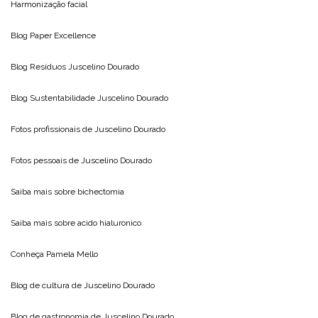
Harmonização facial
Blog
Paper Excellence
Blog Resíduos
Juscelino Dourado
Blog Sustentabilidade
Juscelino Dourado
Fotos profissionais de
Juscelino Dourado
Fotos pessoais de
Juscelino Dourado
Saiba mais sobre
bichectomia
Saiba mais sobre
acido hialuronico
Conheça
Pamela Mello
Blog de cultura de
Juscelino Dourado
Blog de gastronomia de
Juscelino Dourado