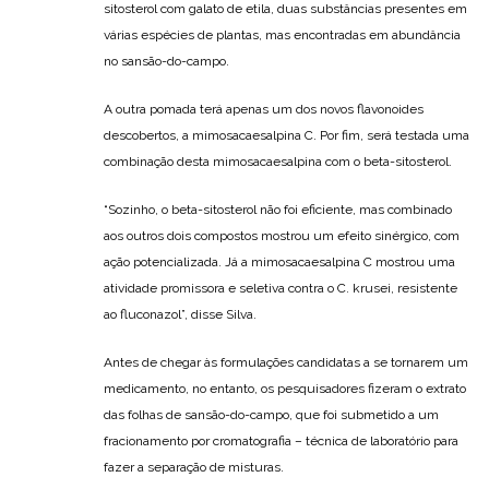
sitosterol com galato de etila, duas substâncias presentes em
várias espécies de plantas, mas encontradas em abundância
no sansão-do-campo.
A outra pomada terá apenas um dos novos flavonoides
descobertos, a mimosacaesalpina C. Por fim, será testada uma
combinação desta mimosacaesalpina com o beta-sitosterol.
“Sozinho, o beta-sitosterol não foi eficiente, mas combinado
aos outros dois compostos mostrou um efeito sinérgico, com
ação potencializada. Já a mimosacaesalpina C mostrou uma
atividade promissora e seletiva contra o C. krusei, resistente
ao fluconazol”, disse Silva.
Antes de chegar às formulações candidatas a se tornarem um
medicamento, no entanto, os pesquisadores fizeram o extrato
das folhas de sansão-do-campo, que foi submetido a um
fracionamento por cromatografia – técnica de laboratório para
fazer a separação de misturas.