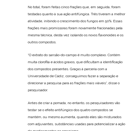
No total, foram feitas cinco frações que, em seguida, foram
testadas quanto à sua ação antifúngica. Três tiveram a melhor
atividade, inibindo o crescimento dos fungos em 50%. Essas
frações mais promissoras foram novamente fracionadas pela
mesma técnica, desta vez isolando os novos flavonoides e os
outros compostos.
“O extrato do sansão-do-campo é muito complexo. Contém
muita clorofila e ácidos graxos, que dificultam a identificação
dos compostos presentes. Graças à parceria com a
Universidade de Cádiz, conseguimos fazer a separação e
direcionar a pesquisa para as frações mais viáveis”, disse o
pesquisador.
Antes de criar a pomada, no entanto, os pesquisadores vão
testar se o efeito antifúngico dos quatro compostos se
mantém, ou mesmo aumenta, quando eles são misturados
com adjuvantes, substâncias usadas para potencializar a ação
de medicamentos no organismo.