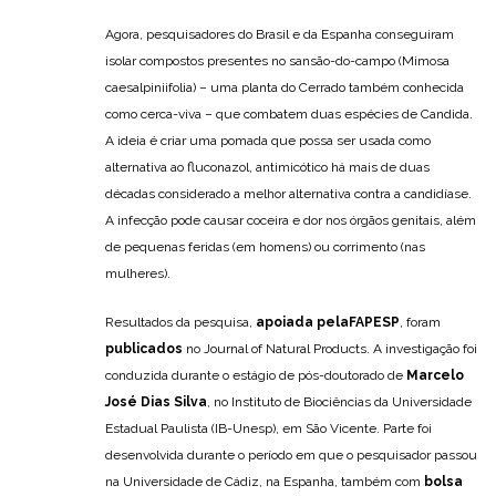
Agora, pesquisadores do Brasil e da Espanha conseguiram
isolar compostos presentes no sansão-do-campo (Mimosa
caesalpiniifolia) – uma planta do Cerrado também conhecida
como cerca-viva – que combatem duas espécies de Candida.
A ideia é criar uma pomada que possa ser usada como
alternativa ao fluconazol, antimicótico há mais de duas
décadas considerado a melhor alternativa contra a candidíase.
A infecção pode causar coceira e dor nos órgãos genitais, além
de pequenas feridas (em homens) ou corrimento (nas
mulheres).
Resultados da pesquisa,
apoiada pela
FAPESP
, foram
publicados
no Journal of Natural Products. A investigação foi
conduzida durante o estágio de pós-doutorado de
Marcelo
José Dias Silva
, no Instituto de Biociências da Universidade
Estadual Paulista (IB-Unesp), em São Vicente. Parte foi
desenvolvida durante o período em que o pesquisador passou
na Universidade de Cádiz, na Espanha, também com
bolsa