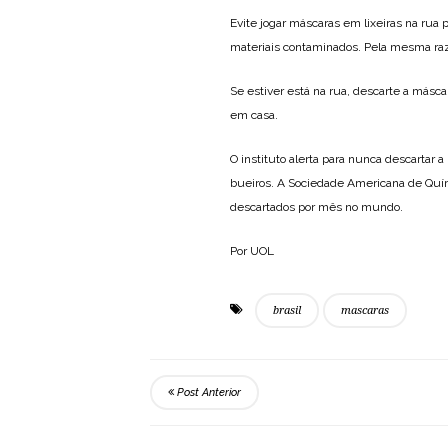
Evite jogar máscaras em lixeiras na rua
materiais contaminados. Pela mesma raz
Se estiver está na rua, descarte a másca
em casa.
O instituto alerta para nunca descartar 
bueiros. A Sociedade Americana de Quím
descartados por mês no mundo.
Por UOL
brasil
mascaras
Post Anterior