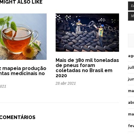
MIGHT ALSO LIKE
E
M
ag
Mais de 380 mil toneladas
de pneus foram
ju
z mapeia produção
coletadas no Brasil em
ntas medicinais no
2020
ju
28 abr 2021
2021
ma
ab
ma
 COMENTÁRIOS
fe