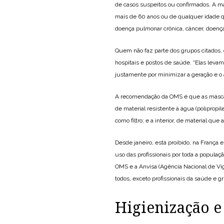
de casos suspeitos ou confirmados. A m
mais de 60 anos ou de qualquer idade 
doença pulmonar crônica, câncer, doenç
Quem não faz parte dos grupos citados,
hospitais e postos de saúde. “Elas leva
justamente por minimizar a geração e o 
A recomendação da OMS é que as máscar
de material resistente à água (polipropil
como filtro; e a interior, de material que
Desde janeiro, está proibido, na França
uso das profissionais por toda a populaç
OMS e a Anvisa (Agência Nacional de Vi
todos, exceto profissionais da saúde e gr
Higienização e