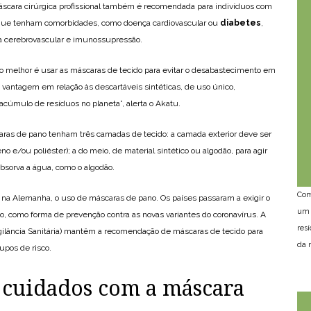
áscara cirúrgica profissional também é recomendada para indivíduos com
que tenham comorbidades, como doença cardiovascular ou
diabetes
,
a cerebrovascular e imunossupressão.
 o melhor é usar as máscaras de tecido para evitar o desabastecimento em
m vantagem em relação às descartáveis sintéticas, de uso único,
acúmulo de resíduos no planeta”, alerta o Akatu.
as de pano tenham três camadas de tecido: a camada exterior deve ser
eno e/ou poliéster); a do meio, de material sintético ou algodão, para agir
 absorva a água, como o algodão.
Com
 e na Alemanha, o uso de máscaras de pano. Os países passaram a exigir o
um 
ão, como forma de prevenção contra as novas variantes do coronavírus. A
res
gilância Sanitária) mantêm a recomendação de máscaras de tecido para
da n
upos de risco.
 cuidados com a máscara