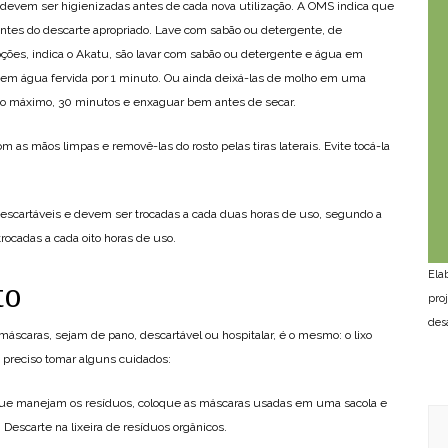
 devem ser higienizadas antes de cada nova utilização. A OMS indica que
antes do descarte apropriado. Lave com sabão ou detergente, de
ções, indica o Akatu, são lavar com sabão ou detergente e água em
 em água fervida por 1 minuto. Ou ainda deixá-las de molho em uma
 no máximo, 30 minutos e enxaguar bem antes de secar.
m as mãos limpas e removê-las do rosto pelas tiras laterais. Evite tocá-la
descartáveis e devem ser trocadas a cada duas horas de uso, segundo a
ocadas a cada oito horas de uso.
Ela
to
pro
des
máscaras, sejam de pano, descartável ou hospitalar, é o mesmo: o lixo
 preciso tomar alguns cuidados:
 que manejam os resíduos, coloque as máscaras usadas em uma sacola e
 Descarte na lixeira de resíduos orgânicos.