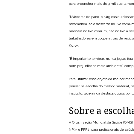
para preencher mais de 9 mil apartamen
“Máscaras de pano, cirúrgicas ou desca
recomenda-se o descarte no lixo comum. 
máscara no lixo comum, não no lixo a ser
trabalhadores em cooperativas de recicl
Kuroki.
“É importante lembrar: nunca jogue fora
nem prejudicar o meio ambiente”, compl
Para utilizar esse objeto da melhor man
pensar na escolha do melhor material, pa
instituto, que ainda destaca outros pont
Sobre a escolh
A Organização Mundial da Saúde (OMS) 
NP95 e PFF2, para profissionais de saú