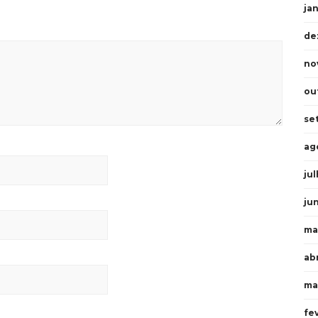
ja
de
no
ou
se
ag
ju
ju
ma
abr
ma
fe