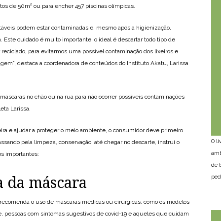
tos de 50m² ou para encher 457 piscinas olímpicas.
rtáveis podem estar contaminadas e, mesmo após a higienização,
Este cuidado é muito importante: o ideal é descartar todo tipo de
 reciclado, para evitarmos uma possível contaminação dos lixeiros e
agem”, destaca a coordenadora de conteúdos do Instituto Akatu, Larissa
 máscaras no chão ou na rua para não ocorrer possíveis contaminações
eta Larissa.
eira e ajudar a proteger o meio ambiente, o consumidor deve primeiro
O l
ssando pela limpeza, conservação, até chegar no descarte, instrui o
amb
os importantes:
de 
ped
a da máscara
recomenda o uso de máscaras médicas ou cirúrgicas, como os modelos
de, pessoas com sintomas sugestivos de covid-19 e aqueles que cuidam