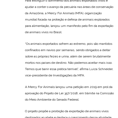
Para extinguir o sofrimento dos animais exportados vivos e
ajudar a conter o avanço da pecuária nas áreas de conservação
da Amazônia, a Mercy For Animals (MFA), organização
mundial focada na proteção e defesa de animais explorados
para alimentação, lançou um manifesto pelo fim da exportação
de animais vivos no Brasil.
“Os animais exportados sofrem ao extremo, pois são mantidos
confinados em navios por semanas, sendo obrigados a deitar
sobre as próprias fezes e urina, além de serem brutalmente
mortos nos países de destino. Não podemos aceitar mais isso.
Temos que banir essa prática terrível”, afirma Luiza Schneider,
vice-presidente de Investigações da MFA.
A Mercy For Animals lançou uma petição em 2019 em prol da
aprovação do Projeto de Lei 357/2018, em trâmite na Comissão
do Meio Ambiente do Senado Federal.
O projeto propõe a proibição da exportação de animais vivos
destinados ao abate e destaca o crescimento dessa atividade