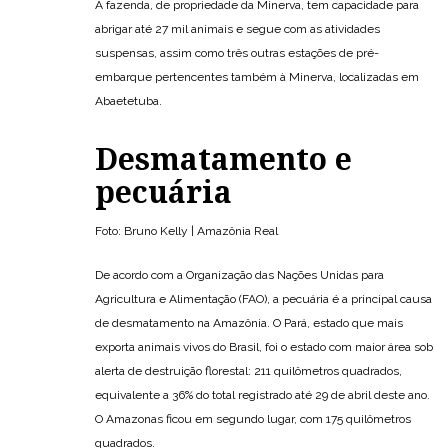
A fazenda, de propriedade da Minerva, tem capacidade para
abrigar até 27 mil animais e segue com as atividades
suspensas, assim como três outras estações de pré-
embarque pertencentes também à Minerva, localizadas em
Abaetetuba.
Desmatamento e
pecuária
Foto: Bruno Kelly | Amazônia Real
De acordo com a Organização das Nações Unidas para
Agricultura e Alimentação (FAO), a pecuária é a principal causa
de desmatamento na Amazônia. O Pará, estado que mais
exporta animais vivos do Brasil, foi o estado com maior área sob
alerta de destruição florestal: 211 quilômetros quadrados,
equivalente a 36% do total registrado até 29 de abril deste ano.
O Amazonas ficou em segundo lugar, com 175 quilômetros
quadrados.