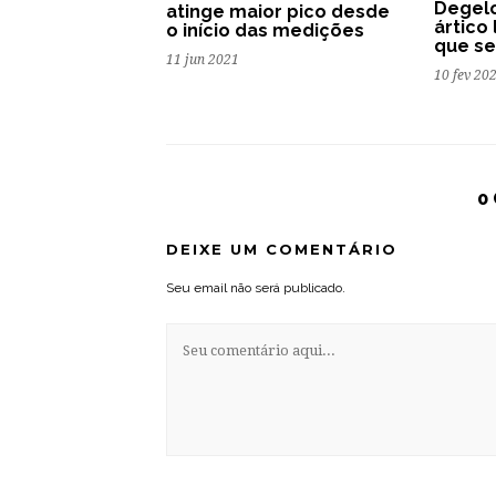
Degel
atinge maior pico desde
ártico
o início das medições
que se
11 jun 2021
10 fev 20
0
DEIXE UM COMENTÁRIO
Seu email não será publicado.