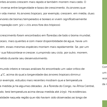
entes árvores crescem mais rápido e também morrem mais cedo. O
 inversa entre longevidade e taxas de crescimento. As árvores que
ida menor. As árvores tropicais, por exemplo, crescem, em média, duas
rvores de biomas temperados e boreais e vivem significativamente
paração com 322 ± 201 anos fora dos trópicos).
 crescimento foram encontrados em florestas de todo o bioma mundial.
picais, mais quentes e com maior disponibilidade de água, havia um
porém, essas mesmas espécies morriam mais rapidamente. Se, por um
 sua fotossíntese e crescer, cumprindo seu ciclo, por outro, morrem,
 retido durante seu desenvolvimento.
Com
mundo inteiro e nessas análises foi encontrado um valor crítico de
um 
4˚C, acima do qual a longevidade das árvores tropicais diminui
res
por exemplo, estudos mais recentes mostram que a temperatura
da n
edida já há algumas décadas. Já a floresta do Congo, na África Central,
undo, terá temperatura acima dessa medida até 2050. Há evidências
alidade naquela região que não haviam sido observadas ao longo de