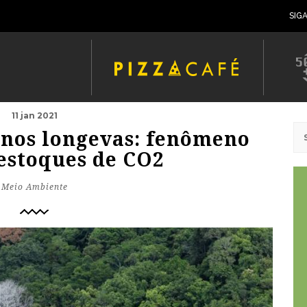
SIG
11 jan 2021
enos longevas: fenômeno
estoques de CO2
Meio Ambiente