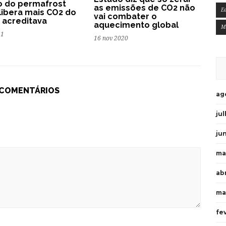
o do permafrost
as emissões de CO2 não
E
 libera mais CO2 do
vai combater o
 acreditava
aquecimento global
M
21
16 nov 2020
 COMENTÁRIOS
ag
ju
ju
ma
ab
ma
fe