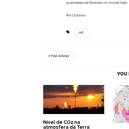
queimadas de florestas no mundo todo.
Por Ciclovivo
co2
Post Anterior
YOU 
Nível de CO2 na
atmosfera da Terra