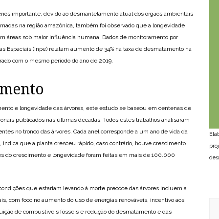
nos importante, devido ao desmantelamento atual dos órgãos ambientais
imadas na região amazônica, também foi observado que a longevidade
em áreas sob maior influência humana. Dados de monitoramento por
isas Espaciais (Inpe) relatam aumento de 34% na taxa de desmatamento na
rado com o mesmo período do ano de 2019.
imento
mento e longevidade das árvores, este estudo se baseou em centenas de
acionais publicados nas últimas décadas. Todos estes trabalhos analisaram
ntes no tronco das árvores. Cada anel corresponde a um ano de vida da
Ela
o, indica que a planta cresceu rápido, caso contrário, houve crescimento
pro
lises do crescimento e longevidade foram feitas em mais de 100.000
des
ondições que estariam levando à morte precoce das árvores incluem a
ais, com foco no aumento do uso de energias renováveis, incentivo aos
inuição de combustíveis fósseis e redução do desmatamento e das