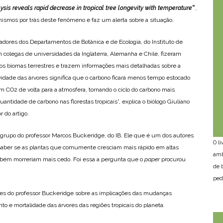
ysis reveals rapid decrease in tropical tree longevity with temperature
“
,
ismos por trás deste fenômeno e faz um alerta sobre a situação.
adores dos Departamentos de Botânica e de Ecologia, do Instituto de
m colegas de universidades da Inglaterra, Alemanha e Chile, fizeram
os biomas terrestres e trazem informações mais detalhadas sobre a
vidade das árvores significa que o carbono ficará menos tempo estocado
m CO2 de volta para a atmosfera, tornando o ciclo do carbono mais
ntidade de carbono nas florestas tropicais”, explica o biólogo Giuliano
r do artigo.
o grupo do professor Marcos Buckeridge, do IB. Ele que é um dos autores
O l
m saber se as plantas que comumente cresciam mais rápido em altas
amb
bém morreriam mais cedo. Foi essa a pergunta que o
paper
procurou
de 
ped
ções do professor Buckeridge sobre as implicações das mudanças
o e mortalidade das árvores das regiões tropicais do planeta.