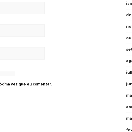
ja
de
no
ou
se
ag
ju
ju
óxima vez que eu comentar.
ma
abr
ma
fe