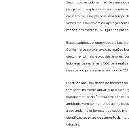
Segundo o estudo, em regiões mais qu
pesquisador explica que há uma relação
crescem mais rápido possuem tempo de v
vezes mais rápido em comparação com á
menos, em média (186 ± 138 anos em com
Esses padrões de longevidade e taxa de
Conforme se aproximava das regiões tro
crescimento mais rápido das árvores, 
lado, elas usavam mais CO2 para realizar
devolvendo para a atmosfera todo o CO2
O estudo analisou dados de florestas do 
temperatura média anual, que é o de 25.
drasticamente. Na floresta amazônica, 
ambiente vem se mantendo acima dessa m
a segunda maior floresta tropical do m
científicas recentes do aumento da mort
décadas.