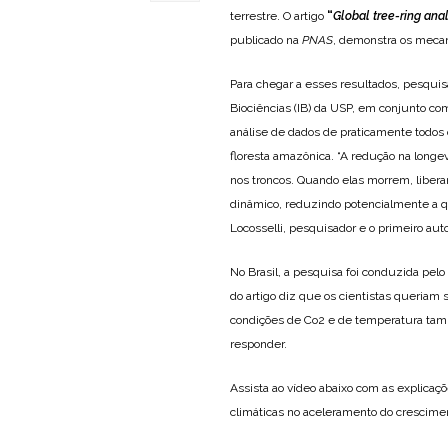
terrestre. O artigo
“
Global tree-ring anal
publicado na
PNAS
, demonstra os mecan
Para chegar a esses resultados, pesquis
Biociências (IB) da USP, em conjunto co
análise de dados de praticamente todos 
floresta amazônica. “A redução na longe
nos troncos. Quando elas morrem, libera
dinâmico, reduzindo potencialmente a qua
Locosselli, pesquisador e o primeiro auto
No Brasil, a pesquisa foi conduzida pel
do artigo diz que os cientistas queria
condições de Co2 e de temperatura tam
responder.
Assista ao vídeo abaixo com as explica
climáticas no aceleramento do cresciment