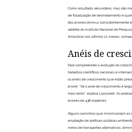
Como resultado secundário, mas não me
de fiscalização de desmatamento e que
das árvores diminui consistentemente 
satélite do Instituto Nacional de Pesqu
Amazônia nos últimos 12 meses, compa
Anéis de cresc
Para compreender a evolução do cresci
trabalhos científicos nacionais e intern
os anéis de crescimento que estão prese
árvore. “Se o anel de crescimento é larg
mais lento”, explica Locosselli. As aná
árvores de 438 espécies.
Alguns caminhos que minimizariam as c
ampliação de políticas públicas ambient
meios de transportes alternativos, dim