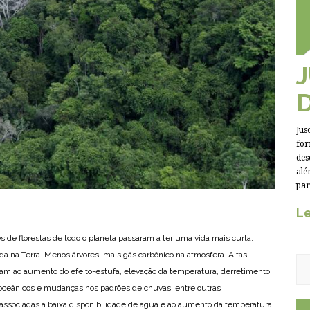
Jus
for
des
alé
par
Le
 de florestas de todo o planeta passaram a ter uma vida mais curta,
 na Terra. Menos árvores, mais gás carbônico na atmosfera. Altas
vam ao aumento do efeito-estufa, elevação da temperatura, derretimento
s oceânicos e mudanças nos padrões de chuvas, entre outras
ssociadas à baixa disponibilidade de água e ao aumento da temperatura