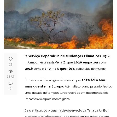
O
Serviço Copernicus de Mudanças Climáticas
(
C3S
)
informou nesta sexta-feira (8) que
2020 empatou com
61
2016
como o
ano mais quente
já registrado no mundo.
1172
Em seu relatório, a agência revelou que
2020 foi o ano
mais quente na Europa
. Além disso, o ano passado fechou
0
uma década de temperaturas recordes em decorrência dos
impactos do aquecimento global.
Os cientistas do programa de observação da Terra da União
Europeia (UE) afirmaram que as temperaturas globais foram