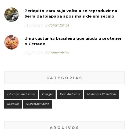
Periquito-cara-suja volta a se reproduzir na
Serra da Ibiapaba após mais de um século
31 jul 2026
0 Comentários
Uma castanha brasileira que ajuda a proteger
o Cerrado
27 jul 2026
0 Comentários
CATEGORIAS
Educação ambiental
Energia
Meio Ambiente
Mudanças Climáticas
Resíduos
Sustentabilidade
ARQUIVOS