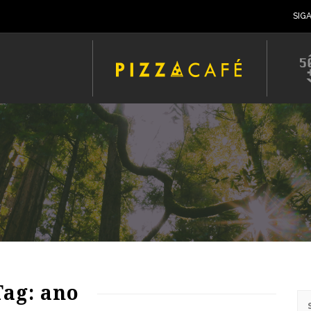
SIG
75
1312
0
Tag: ano