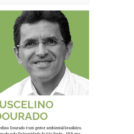
JUSCELINO
DOURADO
celino Dourado é um gestor ambiental brasileiro,