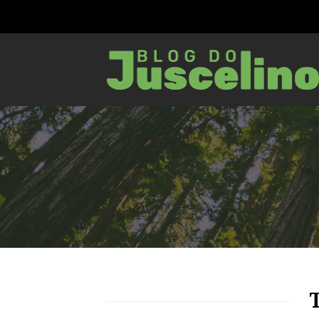
61
1168
0