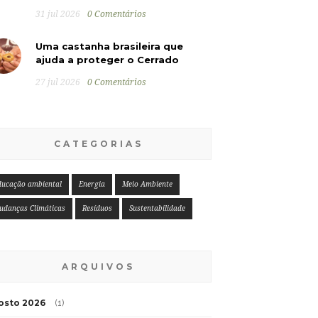
31 jul 2026
0 Comentários
Uma castanha brasileira que
ajuda a proteger o Cerrado
27 jul 2026
0 Comentários
CATEGORIAS
ducação ambiental
Energia
Meio Ambiente
udanças Climáticas
Resíduos
Sustentabilidade
ARQUIVOS
osto 2026
(1)