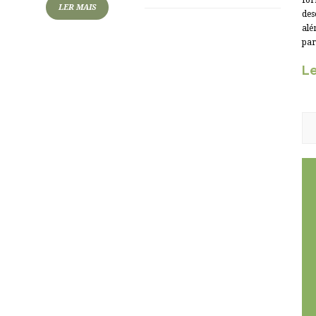
for
LER MAIS
des
alé
par
Le