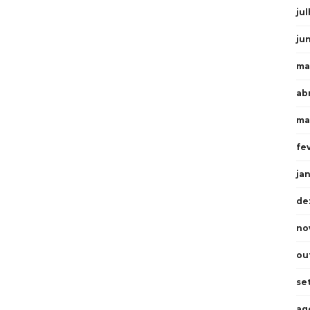
ju
ju
ma
ab
ma
fe
ja
de
no
ou
se
ag