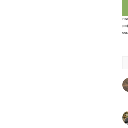
Ela
pro
des