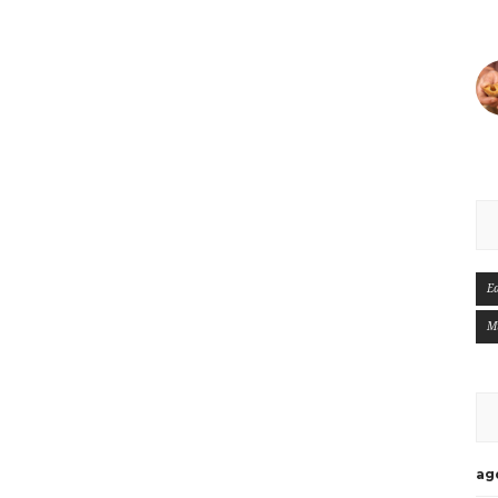
E
M
ag