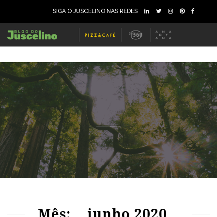
SIGA O JUSCELINO NAS REDES
58
1906
0
73
1288
0
Mês:
junho 2020