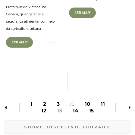
Prefeitura de Victoria, no
LER MAIS
Canadá, quer garantir a
segurança alimentar por meio
da agricultura urbana
LER MAIS
1
2
3
…
10
11
12
13
14
15
SOBRE JUSCELINO DOURADO