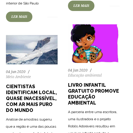
interior de São Paulo
LER MAIS
LER MAIS
04 jun 2020
04 jun 2020
Educação ambiental
Meio Ambiente
LIVRO INFANTIL
CIENTISTAS
GRATUITO PROMOVE
IDENTIFICAM LOCAL,
EDUCAÇÃO
QUASE INACESSÍVEL,
AMBIENTAL
COM AR MAIS PURO
DO MUNDO
A parceria entre uma escritora,
uma ilustradora e o projeto
Análise de amostras sugeriu
Robôs Adoráveis resultou em
que a região é uma das poucas