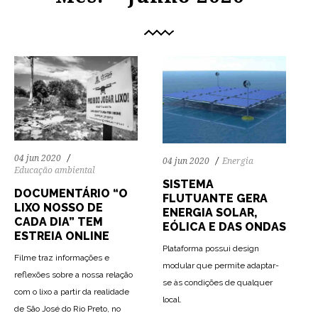
04 jun 2020
04 jun 2020
Energia
Educação ambiental
SISTEMA
DOCUMENTÁRIO “O
FLUTUANTE GERA
LIXO NOSSO DE
ENERGIA SOLAR,
CADA DIA” TEM
EÓLICA E DAS ONDAS
ESTREIA ONLINE
Plataforma possui design
Filme traz informações e
modular que permite adaptar-
reflexões sobre a nossa relação
se às condições de qualquer
66
1260
0
com o lixo a partir da realidade
local.
de São José do Rio Preto, no
79
1530
0