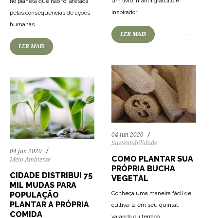
um livro infantil gratuito e
no planeta que não foi afetada
77
2092
0
inspirador
pelas consequências de ações
64
1154
0
humanas
LER MAIS
LER MAIS
04 jun 2020
Sustentabilidade
04 jun 2020
COMO PLANTAR SUA
Meio Ambiente
PRÓPRIA BUCHA
CIDADE DISTRIBUI 75
VEGETAL
MIL MUDAS PARA
Conheça uma maneira fácil de
POPULAÇÃO
PLANTAR A PRÓPRIA
cultivá-la em seu quintal,
COMIDA
varanda ou terraço.