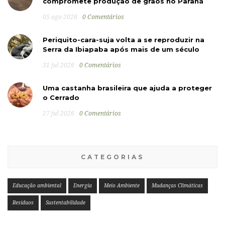
compromete produção de grãos no Paraná
05 ago 2026
0 Comentários
Periquito-cara-suja volta a se reproduzir na
Serra da Ibiapaba após mais de um século
31 jul 2026
0 Comentários
Uma castanha brasileira que ajuda a proteger
o Cerrado
27 jul 2026
0 Comentários
CATEGORIAS
Educação ambiental
Energia
Meio Ambiente
Mudanças Climáticas
Resíduos
Sustentabilidade