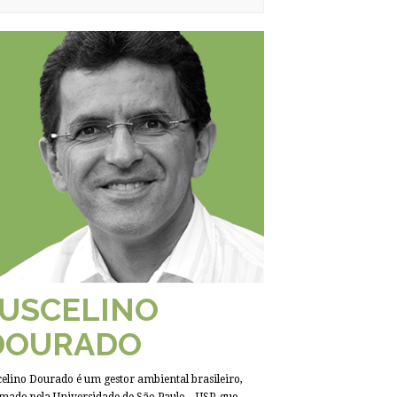
JUSCELINO
DOURADO
celino Dourado é um gestor ambiental brasileiro,