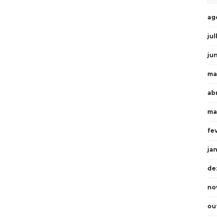
ag
ju
ju
ma
ab
ma
fe
ja
de
no
ou