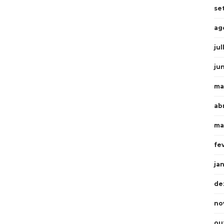
se
ag
ju
ju
ma
abr
ma
fe
ja
de
no
ou