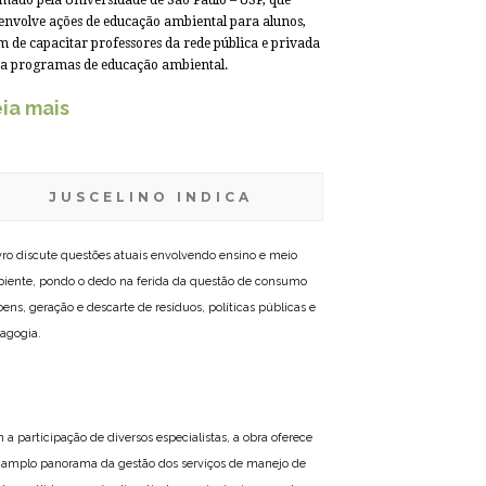
mado pela Universidade de São Paulo – USP, que
envolve ações de educação ambiental para alunos,
m de capacitar professores da rede pública e privada
a programas de educação ambiental.
ia mais
JUSCELINO INDICA
ivro discute questões atuais envolvendo ensino e meio
iente, pondo o dedo na ferida da questão de consumo
bens, geração e descarte de resíduos, políticas públicas e
agogia.
 a participação de diversos especialistas, a obra oferece
amplo panorama da gestão dos serviços de manejo de