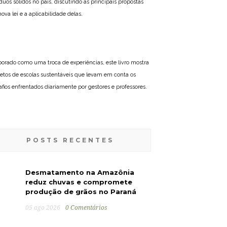
íduos sólidos no país, discutindo as principais propostas
ova lei e a aplicabilidade delas.
borado como uma troca de experiências, este livro mostra
jetos de escolas sustentáveis que levam em conta os
afios enfrentados diariamente por gestores e professores.
POSTS RECENTES
Desmatamento na Amazônia
reduz chuvas e compromete
produção de grãos no Paraná
05 ago 2026
0 Comentários