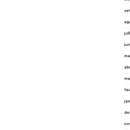
se
ag
ju
ju
ma
ab
ma
fe
ja
de
no