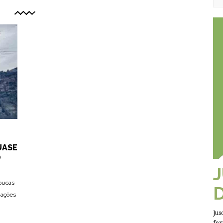
UASE
O
poucas
 ações
Jus