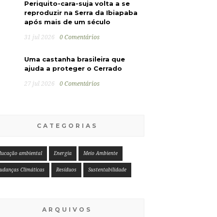
Periquito-cara-suja volta a se
reproduzir na Serra da Ibiapaba
após mais de um século
31 jul 2026
0 Comentários
Uma castanha brasileira que
ajuda a proteger o Cerrado
27 jul 2026
0 Comentários
CATEGORIAS
ducação ambiental
Energia
Meio Ambiente
udanças Climáticas
Resíduos
Sustentabilidade
ARQUIVOS