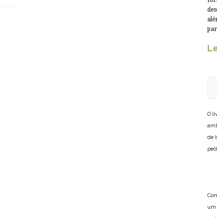
for
des
alé
par
Le
O l
amb
de 
ped
Com
um 