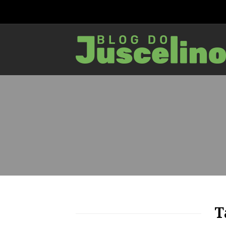
79
1530
0
T