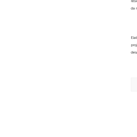
res
da n
Ela
pro
des